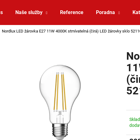
ás
Naše služby
Reference
Poradna
Kat
Nordlux LED žárovka E27 11W 4000K stmívatelná (čirá) LED žárovky sklo 521
Co potřebujete najít?
No
HLEDAT
11
(č
Doporučujeme
52
Skla
doda
ZÁVĚSNÉ SVÍTIDLO RANDO THIN
SAUNA LED PÁSE