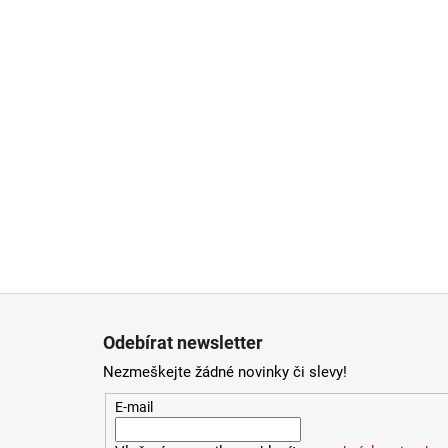
Zápatí
Odebírat newsletter
Nezmeškejte žádné novinky či slevy!
E-mail