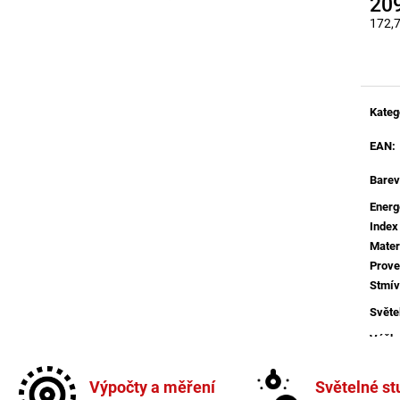
20
BROUŠENÝ STŘÍBRNÝ HLINÍK A AKRYL
BALENÍ: 10M BA
LED 50W 230V 3000K IP20
172,
9 216 Kč
STMÍVATELNÉ - NOVA LUCE
Měrná
9 078 Kč
Kateg
EAN
:
Barev
Energ
Index
Mater
Prove
Stmív
Světe
Výšk
Více 
Výpočty a měření
Světelné st
Závit
: