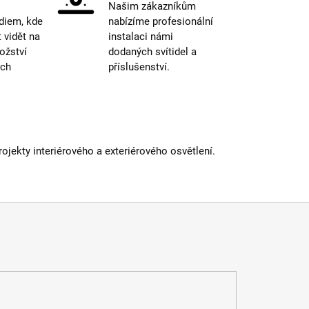
Našim zákazníkům
15000
nost žárovky
:
diem, kde
nabízíme profesionální
hodin
vidět na
instalaci námi
4000K
ná teplota
:
(aktivita)
ožství
dodaných svítidel a
etická třída
:
D
ých
příslušenství.
 podání barev (CRI)
:
80 Ra
iál
:
sklo
dení
:
čirá
atelné
:
ano
a
:
do 1m
jekty interiérového a exteriérového osvětlení.
E27
15000
nost žárovky
:
hodin
1001lm a
lný tok
:
více
 informací