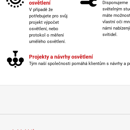
osvětlení
Disponujeme
Život
světelným stu
V případě že
máte možnost 
potřebujete pro svůj
Barev
vlastní oči mn
projekt výpočet
Energ
námi nabízen
osvětlení, nebo
Index
svítidel.
protokol o měření
Mater
umělého osvětlení.
Prove
Stmív
Projekty a návrhy osvětlení
Výšk
Tým naší společnosti pomáhá klientům s návrhy a pro
Závit
:
Život
Světe
Méně