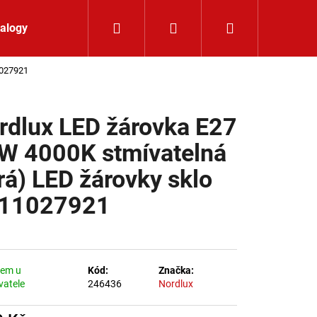
Hledat
Přihlášení
Nákupní koší
alogy
Kontakt
1027921
rdlux LED žárovka E27
W 4000K stmívatelná
irá) LED žárovky sklo
11027921
dem u
Kód:
Značka:
vatele
246436
Nordlux
K 24V RGBW 9,6W IP65