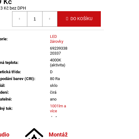
9 Kč
LENÍ
73 Kč bez DPH
 cena:
DO KOŠÍKU
LED
orie
:
žárovky
69239338
20337
4000K
ná teplota
:
(aktivita)
etická třída
:
D
 podání barev (CRI)
:
80 Ra
iál
:
sklo
dení
:
čirá
atelné
:
ano
1001lm a
lný tok
:
více
a
:
do 1m
informací
udio
Montáž
E27