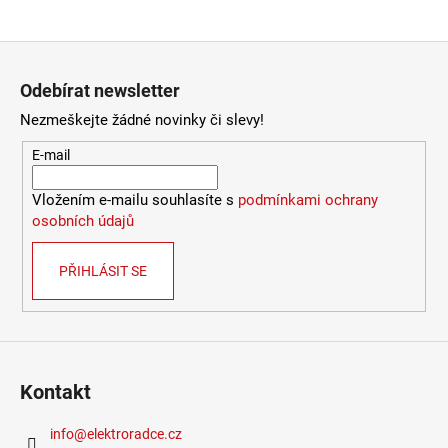
Provedení
:
bílá
966
Kč
Stmívatelné
:
ne
Výška
:
do 1m
Zápatí
Závit
:
E27
Odebírat newsletter
Životnost žárovky
:
15000 hodin
Světelný tok
:
1001lm a více
Nezmeškejte žádné novinky či slevy!
Méně informací
E-mail
Vložením e-mailu souhlasíte s
podmínkami ochrany
osobních údajů
PŘIHLÁSIT SE
Kontakt
info
@
elektroradce.cz