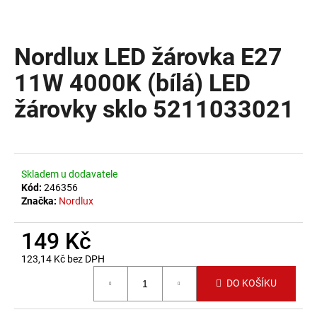
a
j
Nordlux LED žárovka E27
í
t
11W 4000K (bílá) LED
?
žárovky sklo 5211033021
HLEDAT
Skladem u dodavatele
Kód:
246356
Značka:
Nordlux
D
149 Kč
o
p
123,14 Kč bez DPH
o
Měrná cena:
DO KOŠÍKU
r
u