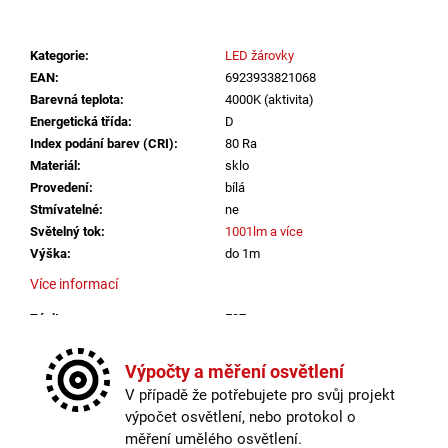
č
u
j
Kategorie
:
LED žárovky
e
EAN
:
6923933821068
m
Barevná teplota
:
4000K (aktivita)
e
Energetická třída
:
D
Index podání barev (CRI)
:
80 Ra
Materiál
:
sklo
SVÍTIDLO
CIRCLE
Provedení
:
bílá
120
Stmívatelné
:
ne
P-
Světelný tok
:
1001lm a více
Z,
Výška
:
do 1m
B
TRIAC
Více informací
DIM
100W
Závit
:
E27
3000K
ZÁVĚSNÁ
Životnost žárovky
:
15000 hodin
ČERNÁ
Barevná teplota
:
4000K (aktivita)
Výpočty a měření osvětlení
-
Energetická třída
:
D
LED2
V případě že potřebujete pro svůj projekt
Index podání barev (CRI)
:
80 Ra
LIGHTING
výpočet osvětlení, nebo protokol o
Materiál
:
sklo
13
měření umělého osvětlení.