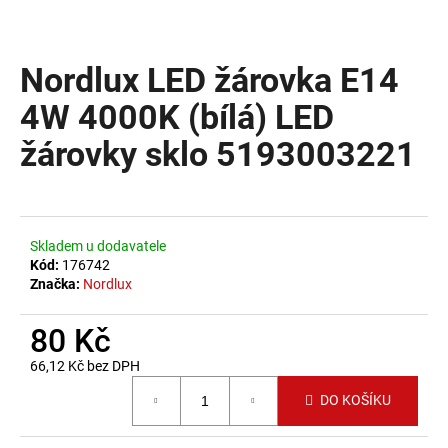
a
j
Nordlux LED žárovka E14
í
t
4W 4000K (bílá) LED
?
žárovky sklo 5193003221
HLEDAT
Skladem u dodavatele
Kód:
176742
Značka:
Nordlux
D
80 Kč
o
p
66,12 Kč bez DPH
o
Měrná cena:
DO KOŠÍKU
r
u