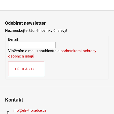
Provedení
:
bílá
966
Kč
Stmívatelné
:
ne
Výška
:
do 1m
Zápatí
Závit
:
E14
Odebírat newsletter
Životnost žárovky
:
15000 hodin
Světelný tok
:
301-600lm
Nezmeškejte žádné novinky či slevy!
Méně informací
E-mail
Vložením e-mailu souhlasíte s
podmínkami ochrany
osobních údajů
PŘIHLÁSIT SE
Kontakt
info
@
elektroradce.cz