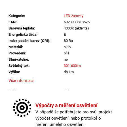
č
u
j
Kategorie
:
LED žárovky
e
EAN
:
6923933818525
m
Barevná teplota
:
4000K (aktivita)
e
Energetická třída
:
E
Index podání barev (CRI)
:
80 Ra
Materiál
:
sklo
SVÍTIDLO
CIRCLE
Provedení
:
bílá
120
Stmívatelné
:
ne
P-
Světelný tok
:
301-600lm
Z,
Výška
:
do 1m
B
TRIAC
Více informací
DIM
100W
Závit
:
E14
3000K
ZÁVĚSNÁ
Životnost žárovky
:
15000 hodin
ČERNÁ
Barevná teplota
:
4000K (aktivita)
Výpočty a měření osvětlení
-
Energetická třída
:
E
LED2
V případě že potřebujete pro svůj projekt
Index podání barev (CRI)
:
80 Ra
LIGHTING
výpočet osvětlení, nebo protokol o
Materiál
:
sklo
13
měření umělého osvětlení.