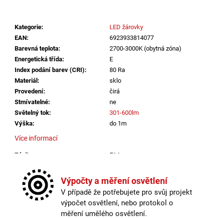
č
u
j
Kategorie
:
LED žárovky
e
EAN
:
6923933814077
m
Barevná teplota
:
2700-3000K (obytná zóna)
e
Energetická třída
:
E
Index podání barev (CRI)
:
80 Ra
Materiál
:
sklo
VÝPRODEJ
LED2
Provedení
:
čirá
LIŠTOVÉ
Stmívatelné
:
ne
SVÍTIDLO
Světelný tok
:
301-600lm
MAGLINE
Výška
:
do 1m
II
60,
Více informací
B
DALI
Závit
:
E14
TW
24W
Životnost žárovky
:
15000 hodin
3000K-
Barevná teplota
:
2700-3000K (obytná zóna)
Výpočty a měření osvětlení
4000K
Energetická třída
:
E
ČERNÁ
V případě že potřebujete pro svůj projekt
Index podání barev (CRI)
:
80 Ra
-
výpočet osvětlení, nebo protokol o
LED2
Materiál
:
sklo
měření umělého osvětlení.
LIGHTING