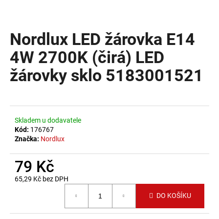
a
j
Nordlux LED žárovka E14
í
t
4W 2700K (čirá) LED
?
žárovky sklo 5183001521
HLEDAT
Skladem u dodavatele
Kód:
176767
Značka:
Nordlux
D
79 Kč
o
p
65,29 Kč bez DPH
o
Měrná cena:
DO KOŠÍKU
r
u