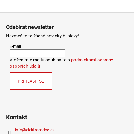
Provedení
:
čirá
4
Stmívatelné
:
ne
106
Výška
:
do 1m
Zápatí
Kč
Závit
:
E14
Odebírat newsletter
Životnost žárovky
:
15000 hodin
Světelný tok
:
301-600lm
Nezmeškejte žádné novinky či slevy!
Méně informací
E-mail
Vložením e-mailu souhlasíte s
podmínkami ochrany
osobních údajů
PŘIHLÁSIT SE
Kontakt
info
@
elektroradce.cz