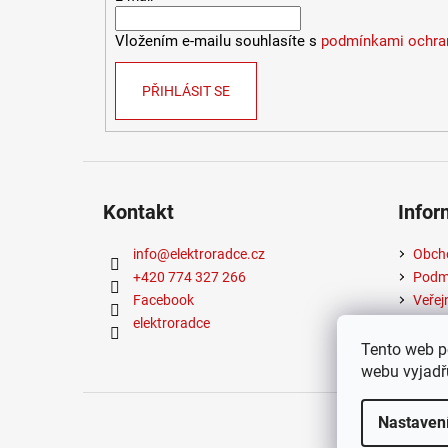
Vložením e-mailu souhlasíte s
podmínkami ochran
PŘIHLÁSIT SE
Kontakt
Infor
info
@
elektroradce.cz
Obch
+420 774 327 266
Podmí
Facebook
Veřej
elektroradce
Tento web p
webu vyjadřu
Copyrigh
Nastaven