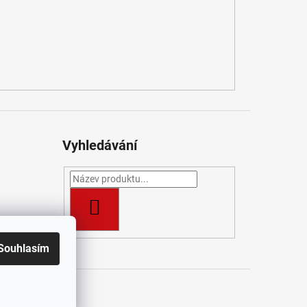
Vyhledávání
HLEDAT
Souhlasím
t
/ J&K Pro