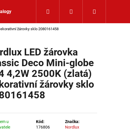
Hledat
Přihlášení
Nákupní koší
alogy
Kontakt
Dekorativní žárovky sklo 2080161458
rdlux LED žárovka
assic Deco Mini-globe
4 4,2W 2500K (zlatá)
korativní žárovky sklo
80161458
dem u
Kód:
Značka:
LIŠTOVÉ SVÍTIDLO
vatele
176806
Nordlux