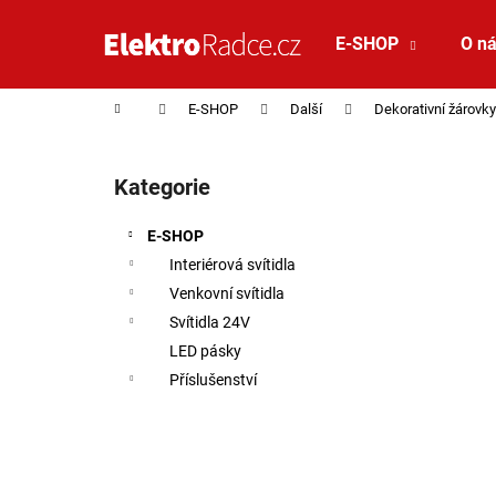
Košík
Přejít na obsah
E-SHOP
O n
Zpět
Zpět
do
do
Domů
E-SHOP
Další
Dekorativní žárovky
obchodu
obchodu
Postranní panel
Kategorie
Přeskočit kategorie
E-SHOP
Interiérová svítidla
Venkovní svítidla
Svítidla 24V
LED pásky
Příslušenství
VÝPRODEJ LED2 LIŠTOVÉ SVÍTIDLO