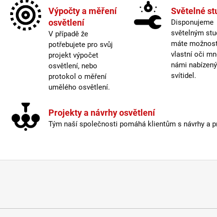
Závit
:
Výpočty a měření
Světelné st
osvětlení
Disponujeme
Život
světelným stu
V případě že
Barev
máte možnost 
potřebujete pro svůj
vlastní oči mn
projekt výpočet
Energ
námi nabízen
osvětlení, nebo
Index
svítidel.
protokol o měření
Mater
umělého osvětlení.
Prove
Stmív
Výšk
Projekty a návrhy osvětlení
Závit
:
Tým naší společnosti pomáhá klientům s návrhy a pro
Život
Světe
Méně