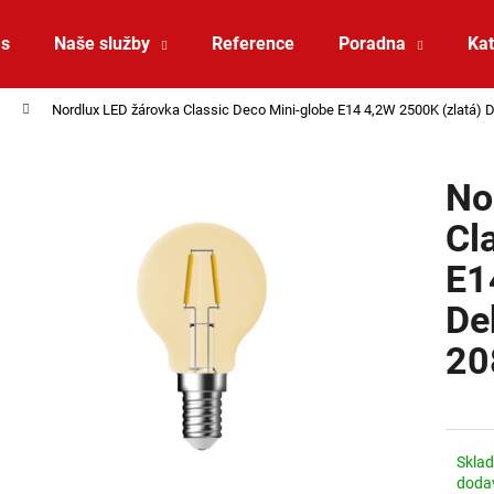
ás
Naše služby
Reference
Poradna
Kat
Nordlux LED žárovka Classic Deco Mini-globe E14 4,2W 2500K (zlatá) 
Co potřebujete najít?
No
HLEDAT
Cl
E1
Doporučujeme
De
20
Skla
VÝPRODEJ LED2 SPOT B, W ZÁPUSTNÉ
VÝPRODEJ LED2 
doda