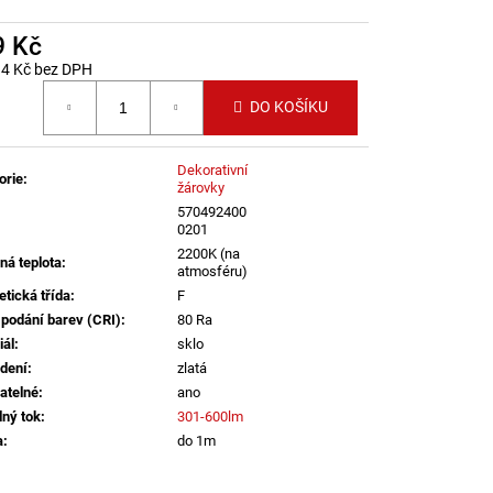
B DALI TW 24W 3000K-
LED2 LIGHTING
9 Kč
14 Kč bez DPH
 cena:
DO KOŠÍKU
Dekorativní
orie
:
žárovky
570492400
0201
2200K (na
ná teplota
:
atmosféru)
etická třída
:
F
 podání barev (CRI)
:
80 Ra
iál
:
sklo
dení
:
zlatá
atelné
:
ano
lný tok
:
301-600lm
a
:
do 1m
informací