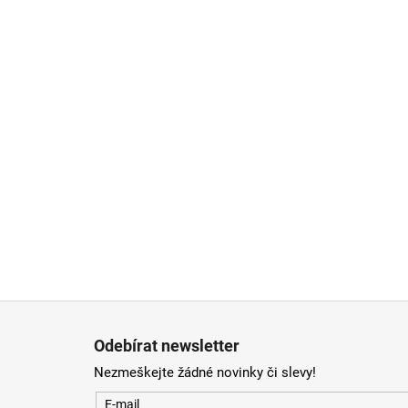
Zápatí
Odebírat newsletter
Nezmeškejte žádné novinky či slevy!
E-mail