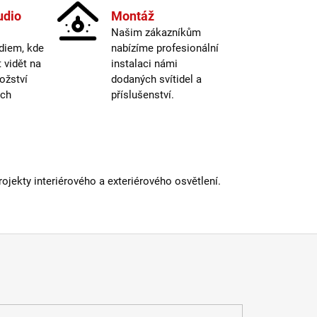
E14
udio
Montáž
15000
Našim zákazníkům
nost žárovky
:
hodin
diem, kde
nabízíme profesionální
2200K (na
ná teplota
:
vidět na
instalaci námi
atmosféru)
ožství
dodaných svítidel a
etická třída
:
F
ých
příslušenství.
 podání barev (CRI)
:
80 Ra
iál
:
sklo
dení
:
zlatá
atelné
:
ano
a
:
do 1m
E14
jekty interiérového a exteriérového osvětlení.
15000
nost žárovky
:
hodin
lný tok
:
301-600lm
 informací