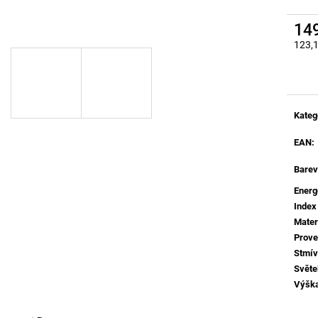
BÍLÉ - LED2 LIGHTING
MAGLINE II 60, 
4000K ČERNÁ - 
1 825 Kč
14
4 106 Kč
123,
Měrná
Kateg
EAN
:
Barev
Energ
Index
Mater
Prove
Stmív
Světe
Výšk
Více 