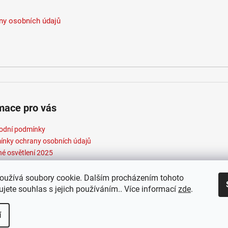
y osobních údajů
mace pro vás
odní podmínky
nky ochrany osobních údajů
né osvětlení 2025
oužívá soubory cookie. Dalším procházením tohoto
jete souhlas s jejich používáním.. Více informací
zde
.
t 2026
Elektroradce.cz
. Všechna práva vyhrazena.
Vytvořil Shopte
í