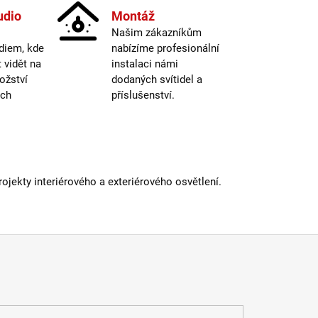
E27
udio
Montáž
15000
Našim zákazníkům
nost žárovky
:
hodin
diem, kde
nabízíme profesionální
2200K (na
ná teplota
:
vidět na
instalaci námi
atmosféru)
ožství
dodaných svítidel a
etická třída
:
F
ých
příslušenství.
 podání barev (CRI)
:
80 Ra
iál
:
sklo
dení
:
zlatá
atelné
:
ano
a
:
do 1m
E27
jekty interiérového a exteriérového osvětlení.
15000
nost žárovky
:
hodin
lný tok
:
301-600lm
 informací