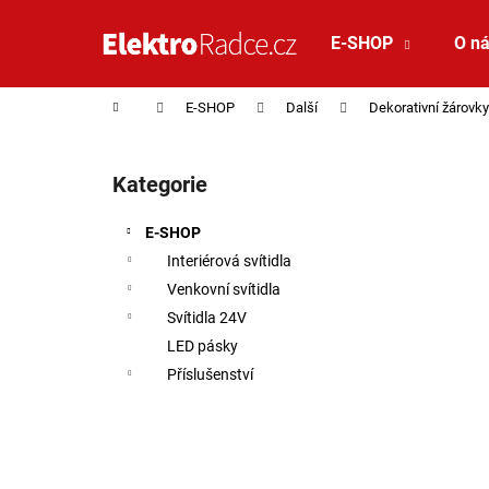
Košík
Přejít na obsah
E-SHOP
O n
Zpět
Zpět
do
do
Domů
E-SHOP
Další
Dekorativní žárovky
obchodu
obchodu
Postranní panel
Kategorie
Přeskočit kategorie
E-SHOP
Interiérová svítidla
Venkovní svítidla
Svítidla 24V
LED pásky
Příslušenství
VÝPRODEJ VZORKU - LED2 STROPNÍ