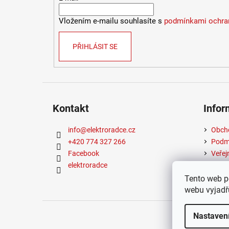
Vložením e-mailu souhlasíte s
podmínkami ochran
PŘIHLÁSIT SE
Kontakt
Infor
info
@
elektroradce.cz
Obch
+420 774 327 266
Podmí
Facebook
Veřej
elektroradce
Tento web p
webu vyjadřu
Copyrigh
Nastaven