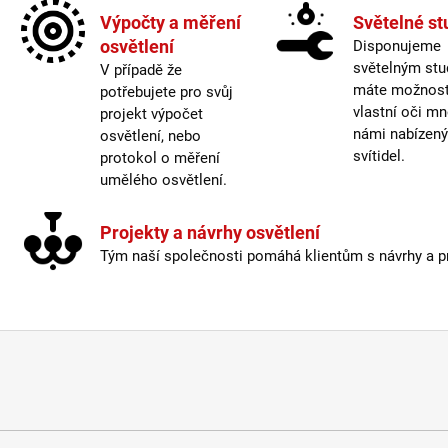
Závit
:
Výpočty a měření
Světelné st
osvětlení
Disponujeme
Život
světelným stu
V případě že
Barev
máte možnost 
potřebujete pro svůj
vlastní oči mn
projekt výpočet
Energ
námi nabízen
osvětlení, nebo
Index
svítidel.
protokol o měření
Mater
umělého osvětlení.
Prove
Stmív
Výšk
Projekty a návrhy osvětlení
Závit
:
Tým naší společnosti pomáhá klientům s návrhy a pro
Život
Světe
Méně