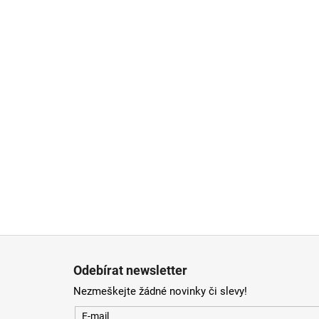
Zápatí
Odebírat newsletter
Nezmeškejte žádné novinky či slevy!
E-mail