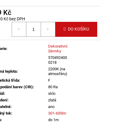
LENÍ
9 Kč
90 Kč bez DPH
 cena:
DO KOŠÍKU
Dekorativní
orie
:
žárovky
570492400
0218
2200K (na
ná teplota
:
atmosféru)
etická třída
:
F
 podání barev (CRI)
:
80 Ra
iál
:
sklo
dení
:
zlatá
atelné
:
ano
lný tok
:
301-600lm
a
:
do 1m
informací