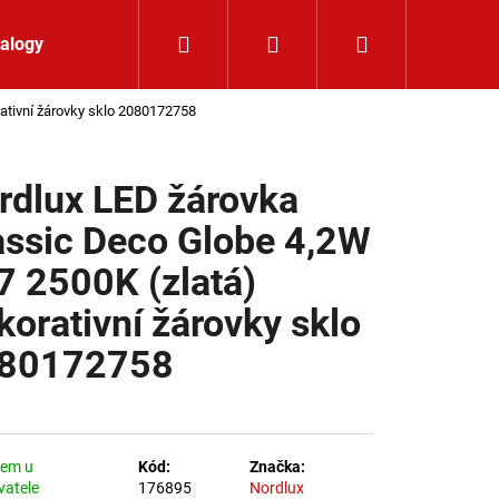
Hledat
Přihlášení
Nákupní koší
alogy
Kontakt
ativní žárovky sklo 2080172758
rdlux LED žárovka
assic Deco Globe 4,2W
7 2500K (zlatá)
korativní žárovky sklo
80172758
dem u
Kód:
Značka:
K 24V RGBW 9,6W IP65
vatele
176895
Nordlux