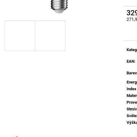
BROUŠENÝ STŘÍBRNÝ HLINÍK A AKRYL
BALENÍ: 10M BA
LED 50W 230V 3000K IP20
9 216 Kč
STMÍVATELNÉ - NOVA LUCE
32
9 078 Kč
271,
Měrná
Kateg
EAN
:
Barev
Energ
Index
Mater
Prove
Stmív
Světe
Výšk
Více 