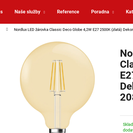
ás
Naše služby
Reference
Poradna
Kat
Nordlux LED žárovka Classic Deco Globe 4,2W E27 2500K (zlatá) Dekor
Co potřebujete najít?
No
HLEDAT
Cl
E2
Doporučujeme
De
20
Skla
ZÁVĚSNÉ SVÍTIDLO RANDO THIN
SAUNA LED PÁSE
doda