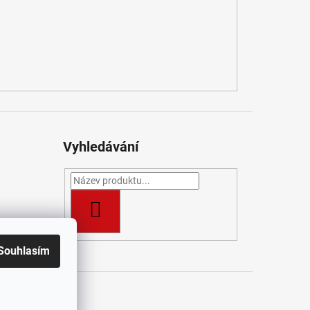
Vyhledávání
HLEDAT
Souhlasím
t
/ J&K Pro