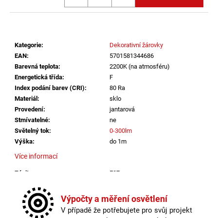
č
u
j
e
m
Kategorie
:
Dekorativní žárovky
e
EAN
:
5701581344686
Barevná teplota
:
2200K (na atmosféru)
Energetická třída
:
F
LED2
Index podání barev (CRI)
:
80 Ra
STROPNÍ
Materiál
:
sklo
SVÍTIDLO
TORO
Provedení
:
jantarová
40
Stmívatelné
:
ne
P/N,
Světelný tok
:
0-300lm
W
DALI
Výška
:
do 1m
TW/PUSH
Více informací
TW
32+8W
Závit
:
E27
3000K-
4000K
Životnost žárovky
:
15000 hodin
BÍLÁ
Barevná teplota
:
2200K (na atmosféru)
Výpočty a měření osvětlení
-
Energetická třída
:
F
LED2
V případě že potřebujete pro svůj projekt
LIGHTING
Index podání barev (CRI)
:
80 Ra