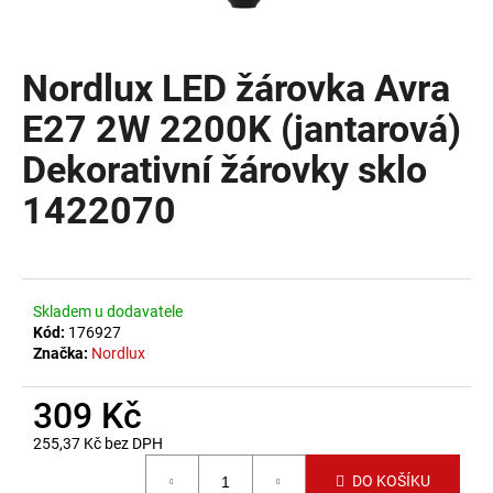
a
j
Nordlux LED žárovka Avra
í
t
E27 2W 2200K (jantarová)
?
Dekorativní žárovky sklo
1422070
HLEDAT
Skladem u dodavatele
Kód:
176927
D
Značka:
Nordlux
o
p
309 Kč
o
255,37 Kč bez DPH
r
Měrná cena:
u
DO KOŠÍKU