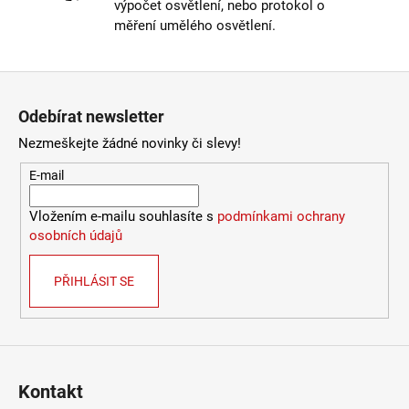
výpočet osvětlení, nebo protokol o
Materiál
:
sklo
9
měření umělého osvětlení.
053
Provedení
:
jantarová
Kč
Stmívatelné
:
ne
Výška
:
do 1m
Zápatí
Závit
:
E27
Odebírat newsletter
Životnost žárovky
:
15000 hodin
Světelný tok
:
0-300lm
Nezmeškejte žádné novinky či slevy!
Méně informací
E-mail
Vložením e-mailu souhlasíte s
podmínkami ochrany
osobních údajů
PŘIHLÁSIT SE
Kontakt