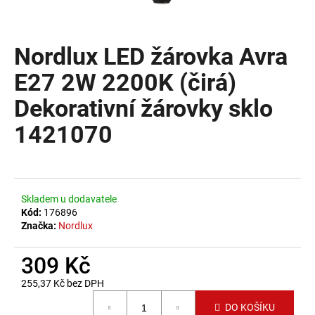
a
j
Nordlux LED žárovka Avra
í
t
E27 2W 2200K (čirá)
?
Dekorativní žárovky sklo
1421070
HLEDAT
Skladem u dodavatele
Kód:
176896
D
Značka:
Nordlux
o
p
309 Kč
o
255,37 Kč bez DPH
r
Měrná cena:
u
DO KOŠÍKU