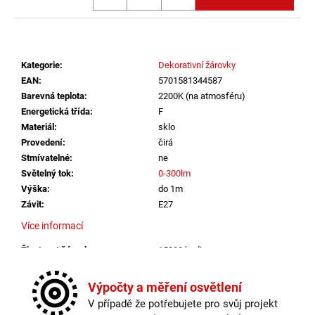
č
u
j
e
m
Kategorie
:
Dekorativní žárovky
e
EAN
:
5701581344587
Barevná teplota
:
2200K (na atmosféru)
Energetická třída
:
F
ZÁVĚSNÉ
Materiál
:
sklo
SVÍTIDLO
Provedení
:
čirá
RANDO
THIN
Stmívatelné
:
ne
BROUŠENÝ
Světelný tok
:
0-300lm
STŘÍBRNÝ
Výška
:
do 1m
HLINÍK
A
Závit
:
E27
AKRYL
Více informací
LED
50W
Životnost žárovky
:
15000 hodin
230V
3000K
Barevná teplota
:
2200K (na atmosféru)
IP20
Energetická třída
:
F
Výpočty a měření osvětlení
STMÍVATELNÉ
Materiál
:
sklo
-
V případě že potřebujete pro svůj projekt
NOVA
Provedení
:
čirá