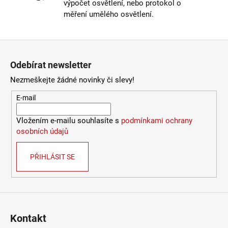
výpočet osvětlení, nebo protokol o
LUCE
Stmívatelné
:
ne
měření umělého osvětlení.
9
Výška
:
do 1m
078
Závit
:
E27
Kč
Životnost žárovky
:
15000 hodin
Zápatí
Světelný tok
:
0-300lm
Odebírat newsletter
Méně informací
Nezmeškejte žádné novinky či slevy!
E-mail
Vložením e-mailu souhlasíte s
podmínkami ochrany
osobních údajů
PŘIHLÁSIT SE
Kontakt