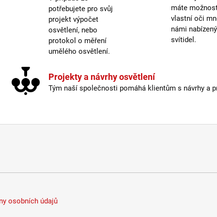
máte možnost 
potřebujete pro svůj
Typ b
vlastní oči mn
projekt výpočet
Typ s
námi nabízen
osvětlení, nebo
Výšk
svítidel.
protokol o měření
Závit
:
umělého osvětlení.
Žáro
Život
Projekty a návrhy osvětlení
Barev
Tým naší společnosti pomáhá klientům s návrhy a pro
Energ
Index
Krytí
:
Mater
Možno
Stmív
Typ b
Typ s
Výšk
y osobních údajů
Závit
:
Žáro