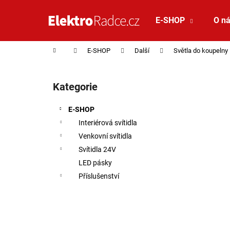
Košík
Přejít na obsah
E-SHOP
O n
Zpět
Zpět
do
do
Domů
E-SHOP
Další
Světla do koupelny
obchodu
obchodu
Postranní panel
Kategorie
Přeskočit kategorie
E-SHOP
Interiérová svítidla
Venkovní svítidla
Svítidla 24V
LED pásky
Příslušenství
VÝPRODEJ VZORKU - LED2 STROPNÍ