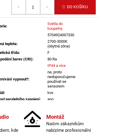
LENÍ
 cena:
DO KOŠÍKU
Světla do
orie
:
koupelny
5704924007330
2700-3000K
ná teplota
:
(obytná zóna)
etická třída
:
F
 podání barev (CRI)
:
80 Ra
IP44 a více
ne, proto
nedoporučujeme
tmívání vypnout?
:
používat se
sensorem
iál
:
kov
st paralelního zapojení
:
ano
dení
:
černá
informací
udio
Montáž
Našim zákazníkům
atelné
:
ano
diem, kde
nabízíme profesionální
lný tok
:
301-600lm