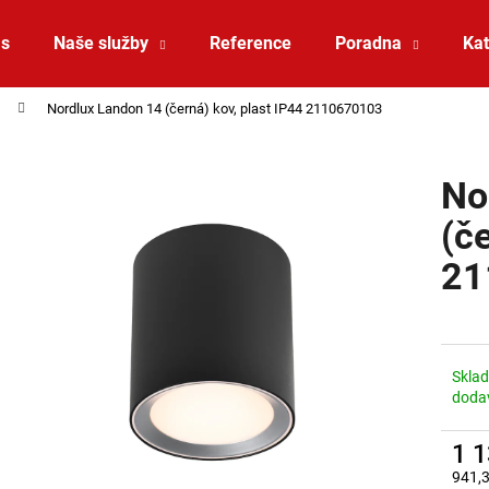
ás
Naše služby
Reference
Poradna
Kat
Nordlux Landon 14 (černá) kov, plast IP44 2110670103
Co potřebujete najít?
No
HLEDAT
(č
21
Doporučujeme
Skla
doda
1 
ZÁVĚSNÉ SVÍTIDLO RANDO THIN
SAUNA LED PÁSE
941,