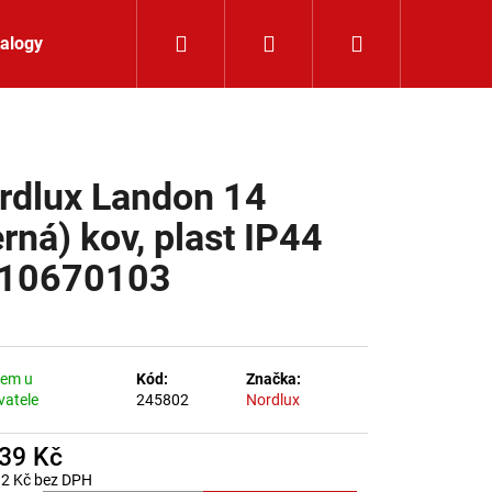
Hledat
Přihlášení
Nákupní koší
alogy
Kontakt
rdlux Landon 14
erná) kov, plast IP44
10670103
dem u
Kód:
Značka:
vatele
245802
Nordlux
139 Kč
K 24V RGBW 9,6W IP65
32 Kč bez DPH