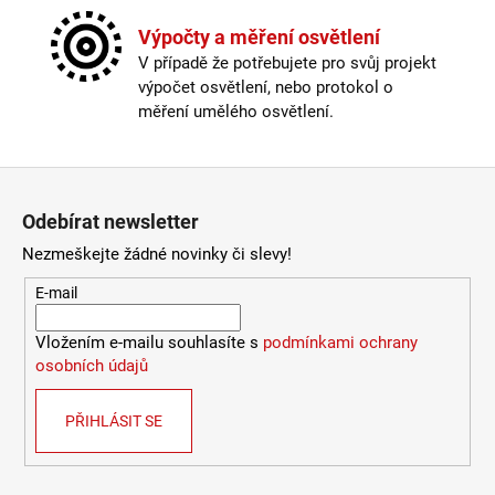
Závit
:
E14
Kč
Žárovka
:
ne
Výpočty a měření osvětlení
Délka kabelu
:
< 180cm
V případě že potřebujete pro svůj projekt
Krytí
:
IP43 a méně
výpočet osvětlení, nebo protokol o
Materiál
:
kov
měření umělého osvětlení.
Materiál kabelu
:
plast
Odpojitelný kabel
:
ano
Stmívatelné
:
pouze s chytrou žárovkou
Zápatí
Vypínač
:
na kabelu
Odebírat newsletter
Výška
:
do 1m
Závit
:
E14
Nezmeškejte žádné novinky či slevy!
Žárovka
:
ne
E-mail
Provedení
:
zelená
Méně informací
Vložením e-mailu souhlasíte s
podmínkami ochrany
osobních údajů
PŘIHLÁSIT SE