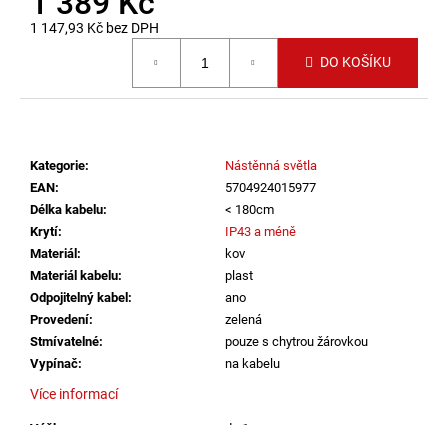
1 389 Kč
č
u
1 147,93 Kč bez DPH
j
Měrná cena:
DO KOŠÍKU
e
m
e
Kategorie
:
Nástěnná světla
VÝPRODEJ
LED2
EAN
:
5704924015977
SPOJKA
Délka kabelu
:
< 180cm
MAG
Krytí
:
IP43 a méně
POWER
Materiál
:
kov
CONNECTOR,
B
Materiál kabelu
:
plast
DALI
Odpojitelný kabel
:
ano
ČERNÁ
Provedení
:
zelená
(NÁHRADA
LED2
Stmívatelné
:
pouze s chytrou žárovkou
6523803)
Vypínač
:
na kabelu
-
LED2
Více informací
LIGHTING
Výška
:
do 1m
386