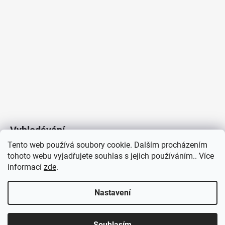
Vyhledávání
Tento web používá soubory cookie. Dalším procházením
tohoto webu vyjadřujete souhlas s jejich používáním.. Více
HLEDAT
informací
zde
.
Nastavení
Copyright 2026
Vytvořil Shoptet
/
Elektroradce.cz
. Všechna
J&K
Souhlasím
práva vyhrazena.
Pro