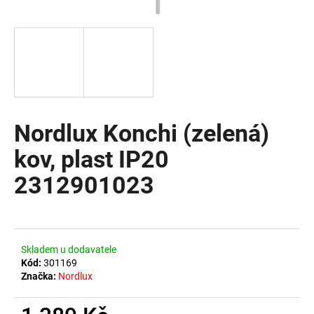
a
j
í
t
?
Nordlux Konchi (zelená)
kov, plast IP20
HLEDAT
2312901023
D
o
Skladem u dodavatele
p
Kód:
301169
o
Značka:
Nordlux
r
u