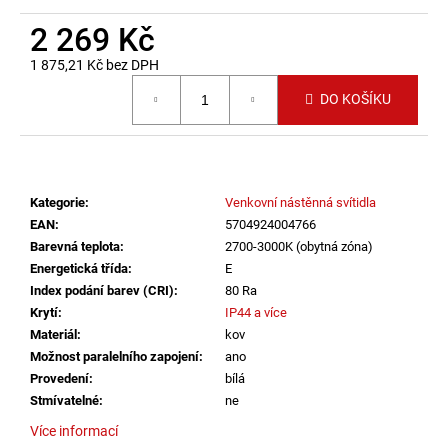
č
u
2 269 Kč
j
1 875,21 Kč bez DPH
e
Měrná cena:
m
DO KOŠÍKU
e
LED2
STROPNÍ
Kategorie
:
Venkovní nástěnná svítidla
SVÍTIDLO
TORO
EAN
:
5704924004766
40
Barevná teplota
:
2700-3000K (obytná zóna)
P/N,
Energetická třída
:
E
W
DALI
Index podání barev (CRI)
:
80 Ra
TW/PUSH
Krytí
:
IP44 a více
TW
Materiál
:
kov
32+8W
Možnost paralelního zapojení
:
ano
3000K-
4000K
Provedení
:
bílá
BÍLÁ
Stmívatelné
:
ne
-
LED2
Více informací
LIGHTING