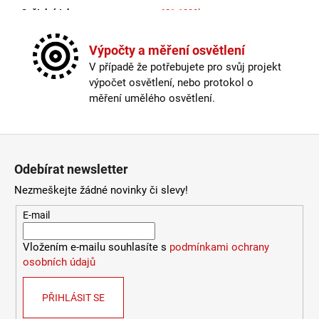
Světelný tok
:
601-1000lm
9
053
Výška
:
do 1m
Kč
Závit
:
zabudovaná LED
Výpočty a měření osvětlení
Žárovka
:
LED
V případě že potřebujete pro svůj projekt
Životnost žárovky
:
25000 hodin
výpočet osvětlení, nebo protokol o
Barevná teplota
:
2700-3000K (obytná zóna)
měření umělého osvětlení.
Energetická třída
:
E
Index podání barev (CRI)
:
80 Ra
Krytí
:
IP44 a více
Zápatí
Materiál
:
kov
Odebírat newsletter
Možnost paralelního zapojení
:
ano
Provedení
:
bílá
Nezmeškejte žádné novinky či slevy!
Stmívatelné
:
ne
E-mail
Výška
:
do 1m
Závit
:
zabudovaná LED
Vložením e-mailu souhlasíte s
podmínkami ochrany
Žárovka
:
LED
osobních údajů
Životnost žárovky
:
25000 hodin
Světelný tok
:
601-1000lm
PŘIHLÁSIT SE
Méně informací