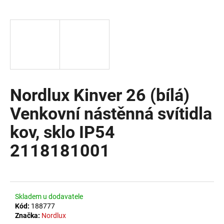
a
j
í
t
?
Nordlux Kinver 26 (bílá)
Venkovní nástěnná svítidla
HLEDAT
kov, sklo IP54
2118181001
D
o
p
o
Skladem u dodavatele
r
Kód:
188777
u
Značka:
Nordlux