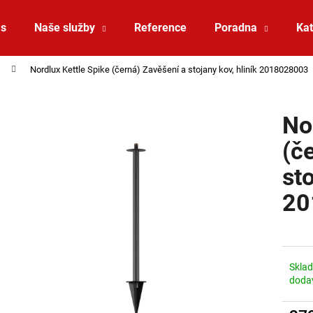
ás
Naše služby
Reference
Poradna
Kat
Nordlux Kettle Spike (černá) Zavěšení a stojany kov, hliník 2018028003
Co potřebujete najít?
No
HLEDAT
(č
sto
Doporučujeme
20
Skla
doda
SAUNA LED PÁSEK 24V RGBW 9,6W IP65
VÝPRODEJ LED2 