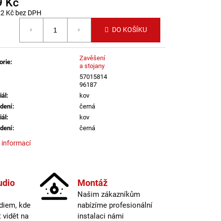
9 Kč
LI DIM 10W 3000K
IGHTING
22 Kč bez DPH
 cena:
DO KOŠÍKU
Zavěšení
orie
:
a stojany
57015814
96187
iál
:
kov
dení
:
černá
iál
:
kov
dení
:
černá
 informací
udio
Montáž
Našim zákazníkům
diem, kde
nabízíme profesionální
vidět na
instalaci námi