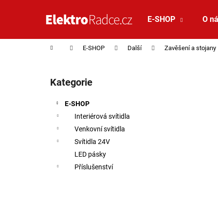
Košík
Přejít na obsah
E-SHOP
O n
Zpět
Zpět
do
do
Domů
E-SHOP
Další
Zavěšení a stojany
obchodu
obchodu
Postranní panel
Kategorie
Přeskočit kategorie
E-SHOP
Interiérová svítidla
Venkovní svítidla
Svítidla 24V
LED pásky
Příslušenství
SAUNA LED PÁSEK 24V RGBW 9,6W IP65