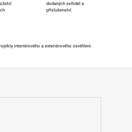
ožství
dodaných svítidel a
ých
příslušenství.
jekty interiérového a exteriérového osvětlení.