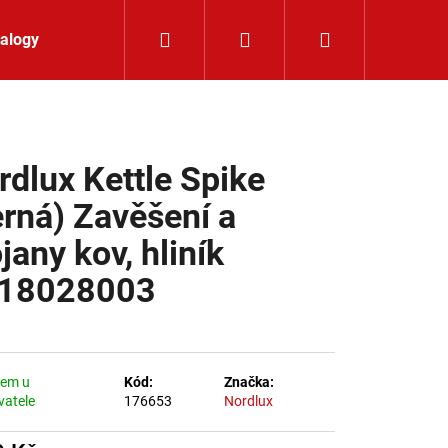
Hledat
Přihlášení
Nákupní koší
alogy
Kontakt
rdlux Kettle Spike
erná) Zavěšení a
jany kov, hliník
18028003
dem u
Kód:
Značka:
vatele
176653
Nordlux
LIŠTOVÉ SVÍTIDLO