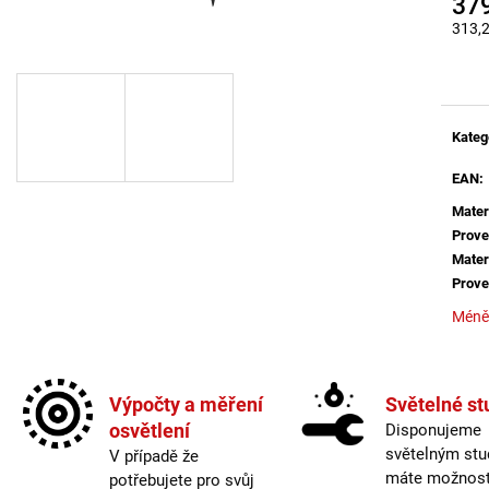
37
BALENÍ: 5M BALENÍ
MAGO II M, B DA
ČERNÁ - LED2 L
313,
2 560 Kč
Měrná
2 772 Kč
Kateg
EAN
:
Mater
Prove
Mater
Prove
Méně
Výpočty a měření
Světelné st
osvětlení
Disponujeme
světelným stu
V případě že
máte možnost 
potřebujete pro svůj