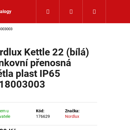
Hledat
Přihlášení
Nákupní koší
alogy
Kontakt
18003003
dlux Kettle 22 (bílá)
nkovní přenosná
ětla plast IP65
18003003
dem u
Kód:
Značka:
vatele
176629
Nordlux
LIŠTOVÉ SVÍTIDLO