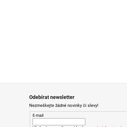
Zápatí
Odebírat newsletter
Nezmeškejte žádné novinky či slevy!
E-mail