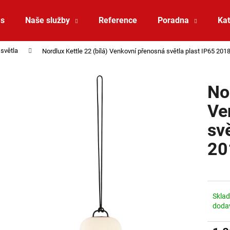
ás
Naše služby
Reference
Poradna
Kat
světla
Nordlux Kettle 22 (bílá) Venkovní přenosná světla plast IP65 20
Co potřebujete najít?
Nor
HLEDAT
Ve
sv
Doporučujeme
20
Skla
doda
SAUNA LED PÁSEK 24V RGBW 9,6W IP65
VÝPRODEJ LED2 