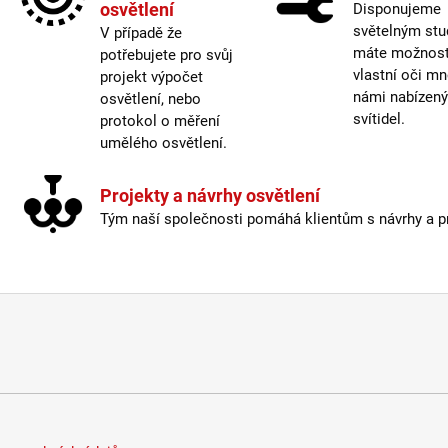
osvětlení
Disponujeme
Prove
světelným stu
V případě že
Prům
máte možnost 
potřebujete pro svůj
Stmí
vlastní oči mn
projekt výpočet
Stmív
námi nabízen
osvětlení, nebo
Světe
svítidel.
protokol o měření
Typ s
umělého osvětlení.
USB p
Vypí
Projekty a návrhy osvětlení
Tým naší společnosti pomáhá klientům s návrhy a pro
Výšk
Závit
:
Žáro
Život
Barev
Barva
Délka
Energ