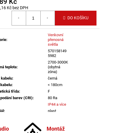
889 Kč
LI DIM 10W 3000K
IGHTING
,16 Kč bez DPH
 cena:
DO KOŠÍKU
Venkovní
orie
:
přenosná
světla
570158149
5982
2700-3000K
ná teplota
:
(obytná
zóna)
 kabelu
:
černá
 kabelu
:
< 180cm
etická třída
:
F
 podání barev (CRI)
:
80 Ra
IP44 a více
iál
:
plast
itelný kabel
:
ano
informací
udio
Montáž