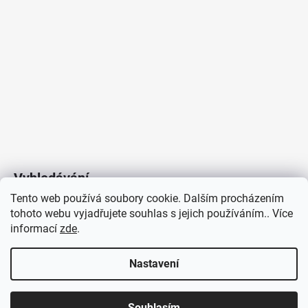
Vyhledávání
Tento web používá soubory cookie. Dalším procházením
tohoto webu vyjadřujete souhlas s jejich používáním.. Více
HLEDAT
informací
zde
.
Nastavení
Copyright 2026
Vytvořil Shoptet
/
Elektroradce.cz
. Všechna
J&K
Souhlasím
práva vyhrazena.
Pro