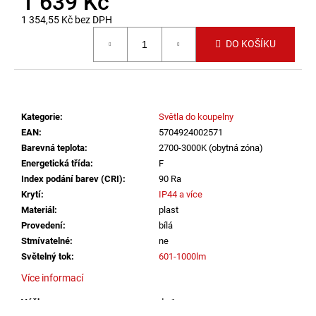
1 639 Kč
č
u
1 354,55 Kč bez DPH
j
Měrná cena:
DO KOŠÍKU
e
m
e
Kategorie
:
Světla do koupelny
LED2
STROPNÍ
EAN
:
5704924002571
SVÍTIDLO
Barevná teplota
:
2700-3000K (obytná zóna)
TORO
Energetická třída
:
F
40
Index podání barev (CRI)
:
90 Ra
P/N,
W
Krytí
:
IP44 a více
DALI
Materiál
:
plast
TW/PUSH
Provedení
:
bílá
TW
32+8W
Stmívatelné
:
ne
3000K-
Světelný tok
:
601-1000lm
4000K
BÍLÁ
Více informací
-
LED2
Výška
:
do 1m
LIGHTING