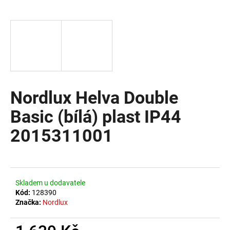
a
j
í
t
?
Nordlux Helva Double
Basic (bílá) plast IP44
HLEDAT
2015311001
D
o
Skladem u dodavatele
p
Kód:
128390
o
Značka:
Nordlux
r
u