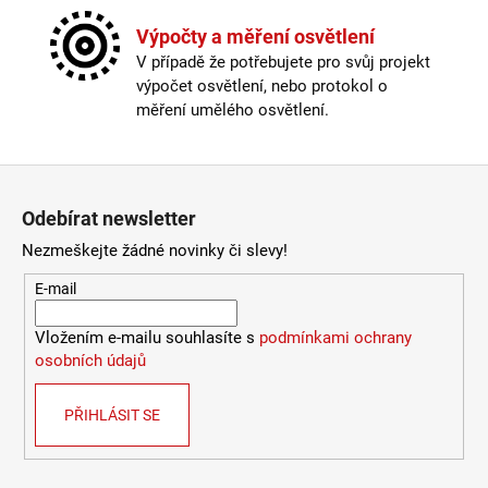
Závit
:
zabudovaná LED
9
Žárovka
:
LED
Výpočty a měření osvětlení
053
Životnost žárovky
:
25000 hodin
Kč
V případě že potřebujete pro svůj projekt
Barevná teplota
:
2700-3000K (obytná zóna)
výpočet osvětlení, nebo protokol o
Energetická třída
:
F
měření umělého osvětlení.
Index podání barev (CRI)
:
90 Ra
Krytí
:
IP44 a více
Materiál
:
plast
Zápatí
Stmívatelné
:
ne
Odebírat newsletter
Výška
:
do 1m
Závit
:
zabudovaná LED
Nezmeškejte žádné novinky či slevy!
Žárovka
:
LED
E-mail
Životnost žárovky
:
25000 hodin
Světelný tok
:
601-1000lm
Vložením e-mailu souhlasíte s
podmínkami ochrany
Provedení
:
bílá
osobních údajů
Méně informací
PŘIHLÁSIT SE