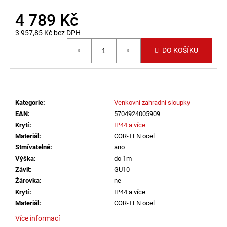
č
u
4 789 Kč
j
3 957,85 Kč bez DPH
e
Měrná cena:
m
DO KOŠÍKU
e
SAUNA
LED
Kategorie
:
Venkovní zahradní sloupky
PÁSEK
24V
EAN
:
5704924005909
RGBW
Krytí
:
IP44 a více
9,6W
Materiál
:
COR-TEN ocel
IP65
BALENÍ:
Stmívatelné
:
ano
5M
Výška
:
do 1m
BALENÍ
Závit
:
GU10
2
Žárovka
:
ne
560
Krytí
:
IP44 a více
Kč
Materiál
:
COR-TEN ocel
Více informací