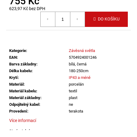
755 Kč
č
u
623,97 Kč bez DPH
j
Měrná cena:
DO KOŠÍKU
e
m
e
Kategorie
:
Závěsná světla
SVÍTIDLO
CIRCLE
EAN
:
5704924001246
120
Barva základny
:
bílá, černá
P-
Délka kabelu
:
180-250cm
Z,
Krytí
:
IP43 a méně
B
TRIAC
Materiál
:
porcelán
DIM
Materiál kabelu
:
textil
100W
Materiál základny
:
plast
3000K
ZÁVĚSNÁ
Odpojitelný kabel
:
ne
ČERNÁ
Provedení
:
terakota
-
LED2
Více informací
LIGHTING
Stmívatelné
:
ano
13