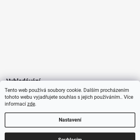
Vyhledávání
Tento web používá soubory cookie. Dalším procházením
tohoto webu vyjadřujete souhlas s jejich používáním.. Více
HLEDAT
informací
zde
.
Nastavení
Copyright 2026
Vytvořil Shoptet
/
Elektroradce.cz
. Všechna
J&K
Souhlasím
práva vyhrazena.
Pro