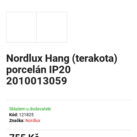
a
j
í
t
?
Nordlux Hang (terakota)
porcelán IP20
HLEDAT
2010013059
D
o
Skladem u dodavatele
p
Kód:
121825
o
Značka:
Nordlux
r
u