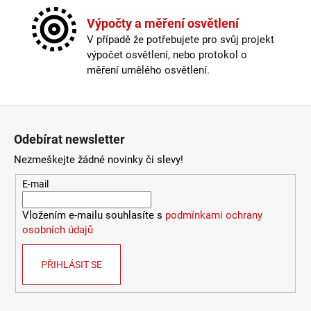
Výška
:
do 1m
966
Kč
Závit
:
E27
Výpočty a měření osvětlení
Žárovka
:
ne
V případě že potřebujete pro svůj projekt
Délka kabelu
:
180-250cm
výpočet osvětlení, nebo protokol o
Krytí
:
IP43 a méně
měření umělého osvětlení.
Materiál
:
porcelán
Materiál kabelu
:
textil
Odpojitelný kabel
:
ne
Zápatí
Provedení
:
terakota
Odebírat newsletter
Stmívatelné
:
ano
Výška
:
do 1m
Nezmeškejte žádné novinky či slevy!
Závit
:
E27
E-mail
Žárovka
:
ne
Barva základny
:
bílá, černá
Vložením e-mailu souhlasíte s
podmínkami ochrany
Materiál základny
:
plast
osobních údajů
Méně informací
PŘIHLÁSIT SE