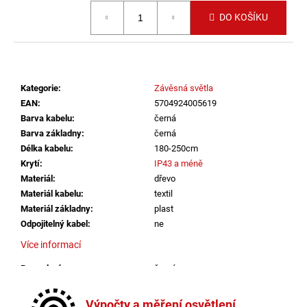
č
Měrná cena:
u
DO KOŠÍKU
j
e
m
e
Kategorie
:
Závěsná světla
EAN
:
5704924005619
LED2
Barva kabelu
:
černá
STROPNÍ
Barva základny
:
černá
SVÍTIDLO
Délka kabelu
:
180-250cm
TORO
40
Krytí
:
IP43 a méně
P/N,
Materiál
:
dřevo
W
Materiál kabelu
:
textil
DALI
Materiál základny
:
plast
TW/PUSH
TW
Odpojitelný kabel
:
ne
32+8W
Více informací
3000K-
4000K
BÍLÁ
Provedení
:
černá
-
Průměr
:
30-40cm
LED2
Stmívatelné
:
ano
LIGHTING
Výpočty a měření osvětlení