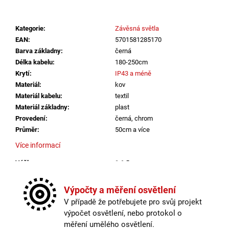
č
u
j
Kategorie
:
Závěsná světla
e
EAN
:
5701581285170
m
Barva základny
:
černá
e
Délka kabelu
:
180-250cm
Krytí
:
IP43 a méně
Materiál
:
kov
SAUNA
LED
Materiál kabelu
:
textil
PÁSEK
Materiál základny
:
plast
24V
Provedení
:
černá, chrom
RGBW
Průměr
:
50cm a více
9,6W
IP65
Více informací
BALENÍ:
5M
Výška
:
1-1,5m
BALENÍ
Závit
:
E27
2
Žárovka
:
ne
560
Výpočty a měření osvětlení
Kč
Délka kabelu
:
180-250cm
V případě že potřebujete pro svůj projekt
Krytí
:
IP43 a méně
výpočet osvětlení, nebo protokol o
Materiál
:
kov
měření umělého osvětlení.