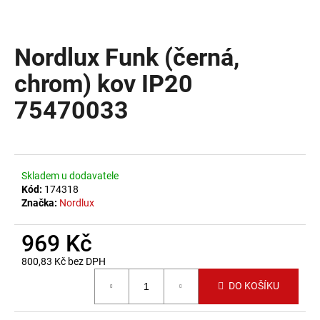
a
j
Nordlux Funk (černá,
í
t
chrom) kov IP20
?
75470033
HLEDAT
Skladem u dodavatele
Kód:
174318
Značka:
Nordlux
D
969 Kč
o
p
800,83 Kč bez DPH
o
Měrná cena:
DO KOŠÍKU
r
u