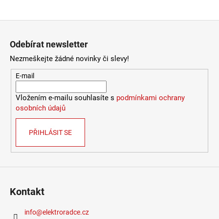
Materiál kabelu
:
textil
Provedení
:
černá, chrom
Průměr
:
50cm a více
Zápatí
Výška
:
1-1,5m
Odebírat newsletter
Závit
:
E27
Žárovka
:
ne
Nezmeškejte žádné novinky či slevy!
Barva základny
:
černá
E-mail
Materiál základny
:
plast
Méně informací
Vložením e-mailu souhlasíte s
podmínkami ochrany
osobních údajů
PŘIHLÁSIT SE
Kontakt
info
@
elektroradce.cz