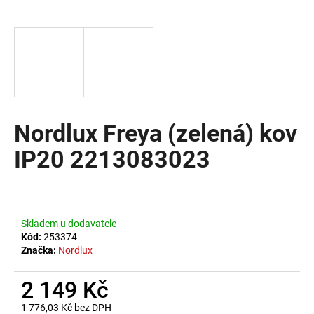
a
j
í
t
?
Nordlux Freya (zelená) kov
IP20 2213083023
HLEDAT
D
Skladem u dodavatele
o
Kód:
253374
Značka:
Nordlux
p
o
2 149 Kč
r
u
1 776,03 Kč bez DPH