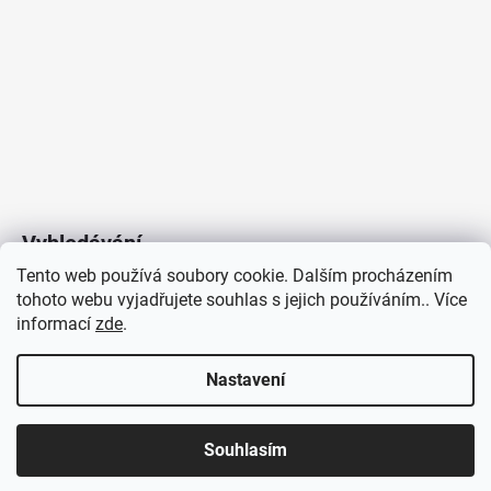
Vyhledávání
Tento web používá soubory cookie. Dalším procházením
tohoto webu vyjadřujete souhlas s jejich používáním.. Více
HLEDAT
informací
zde
.
Nastavení
Copyright 2026
Vytvořil Shoptet
/
Elektroradce.cz
. Všechna
J&K
Souhlasím
práva vyhrazena.
Pro