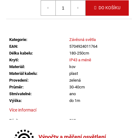
č
Měrná cena:
u
DO KOŠÍKU
j
e
m
e
Kategorie
:
Závěsná světla
EAN
:
5704924011764
VÝPRODEJ
Délka kabelu
:
180-250cm
LED2
Krytí
:
IP43 a méně
LIŠTOVÉ
Materiál
:
kov
SVÍTIDLO
MAGO
Materiál kabelu
:
plast
II
Provedení
:
zelená
M,
Průměr
:
30-40cm
B
Stmívatelné
:
ano
DALI
DIM
Výška
:
do 1m
10W
Více informací
3000K
ČERNÁ
-
Závit
:
E27
LED2
Žárovka
:
ne
LIGHTING
Délka kabelu
:
180-250cm
Výpočty a měření osvětlení