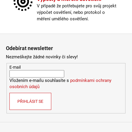
2
Krytí
:
IP43 a méně
V případě že potřebujete pro svůj projekt
772
Materiál
:
kov
Kč
výpočet osvětlení, nebo protokol o
Materiál kabelu
:
plast
měření umělého osvětlení.
Průměr
:
30-40cm
Stmívatelné
:
ano
Výška
:
do 1m
Zápatí
Závit
:
E27
Odebírat newsletter
Žárovka
:
ne
Provedení
:
zelená
Nezmeškejte žádné novinky či slevy!
Méně informací
E-mail
Vložením e-mailu souhlasíte s
podmínkami ochrany
osobních údajů
PŘIHLÁSIT SE