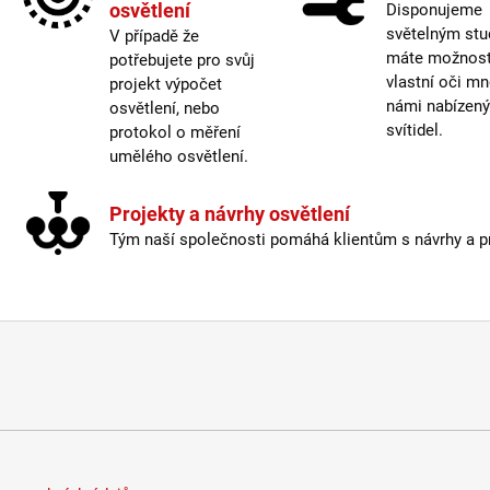
osvětlení
Disponujeme
Světe
světelným stu
V případě že
Výšk
máte možnost 
potřebujete pro svůj
Závit
:
vlastní oči mn
projekt výpočet
Žáro
námi nabízen
osvětlení, nebo
svítidel.
protokol o měření
Život
umělého osvětlení.
Barev
Projekty a návrhy osvětlení
Energ
Tým naší společnosti pomáhá klientům s návrhy a pro
Index
Krytí
:
Mater
Možno
Prove
Stmív
Výšk
Závit
:
Žáro