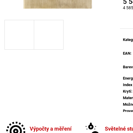
5 
BROUŠENÝ STŘÍBRNÝ HLINÍK A AKRYL
BALENÍ: 10M BA
LED 50W 230V 3000K IP20
4 585
9 216 Kč
STMÍVATELNÉ - NOVA LUCE
Měrná
9 078 Kč
Kateg
EAN
:
Barev
Energ
Index
Krytí
:
Mater
Možno
Prove
Stmív
Více 
Výpočty a měření
Světelné st