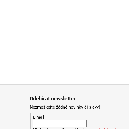
Zápatí
Odebírat newsletter
Nezmeškejte žádné novinky či slevy!
E-mail