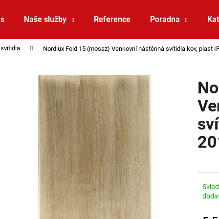
ás
Naše služby
Reference
Poradna
Kat
svítidla
Nordlux Fold 15 (mosaz) Venkovní nástěnná svítidla kov, plast
Co potřebujete najít?
No
HLEDAT
Ve
sví
Doporučujeme
20
Skla
doda
ZÁVĚSNÉ SVÍTIDLO RANDO THIN
SAUNA LED PÁSE