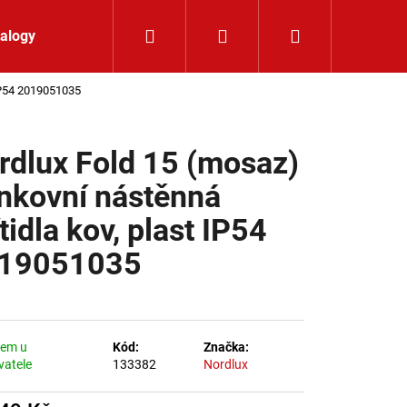
Hledat
Přihlášení
Nákupní koší
alogy
Kontakt
 IP54 2019051035
rdlux Fold 15 (mosaz)
nkovní nástěnná
tidla kov, plast IP54
19051035
dem u
Kód:
Značka:
vatele
133382
Nordlux
K 24V RGBW 9,6W IP65