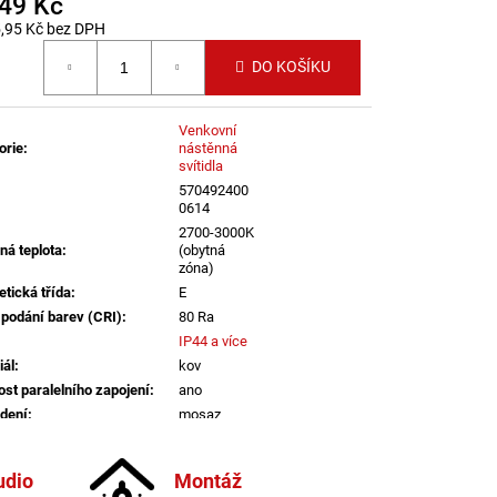
549 Kč
LENÍ
,95 Kč bez DPH
 cena:
DO KOŠÍKU
Venkovní
orie
:
nástěnná
svítidla
570492400
0614
2700-3000K
ná teplota
:
(obytná
zóna)
etická třída
:
E
 podání barev (CRI)
:
80 Ra
IP44 a více
iál
:
kov
st paralelního zapojení
:
ano
dení
:
mosaz
atelné
:
ne
informací
udio
Montáž