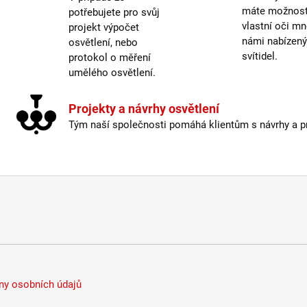
Žáro
máte možnost 
potřebujete pro svůj
Barva
vlastní oči mn
projekt výpočet
Délka
námi nabízen
osvětlení, nebo
svítidel.
protokol o měření
Krytí
:
umělého osvětlení.
Mater
Mater
Projekty a návrhy osvětlení
Prove
Tým naší společnosti pomáhá klientům s návrhy a pro
Prům
Stmív
Výšk
Závit
:
Žáro
Méně
y osobních údajů