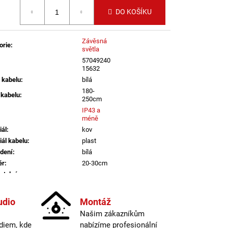
LI DIM 10W 3000K
 cena:
IGHTING
DO KOŠÍKU
Závěsná
orie
:
světla
57049240
15632
 kabelu
:
bílá
180-
 kabelu
:
250cm
IP43 a
méně
iál
:
kov
iál kabelu
:
plast
dení
:
bílá
ěr
:
20-30cm
atelné
:
ano
informací
udio
Montáž
a
:
do 1m
Našim zákazníkům
E27
diem, kde
nabízíme profesionální