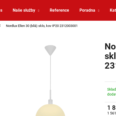
ás
Naše služby
Reference
Poradna
Kat
Nordlux Ellen 30 (bílá) sklo, kov IP20 2312003001
Co potřebujete najít?
Nor
HLEDAT
sk
23
Doporučujeme
Skla
doda
1 
SAUNA LED PÁSEK 24V RGBW 9,6W IP65
VÝPRODEJ LED2 
1 561