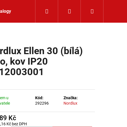
Hledat
Přihlášení
Nákupní koší
alogy
Kontakt
dlux Ellen 30 (bílá)
lo, kov IP20
12003001
dem u
Kód:
Značka:
vatele
292296
Nordlux
889 Kč
LIŠTOVÉ SVÍTIDLO
,16 Kč bez DPH