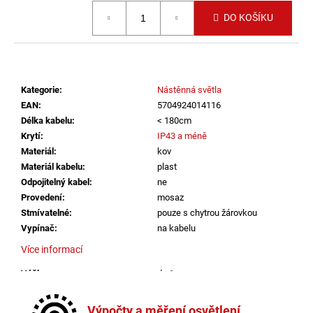
č
Měrná cena:
u
DO KOŠÍKU
j
e
m
e
Kategorie
:
Nástěnná světla
EAN
:
5704924014116
VÝPRODEJ
Délka kabelu
:
< 180cm
LED2
Krytí
:
IP43 a méně
LIŠTOVÉ
Materiál
:
kov
SVÍTIDLO
MAGO
Materiál kabelu
:
plast
II
Odpojitelný kabel
:
ne
M,
Provedení
:
mosaz
B
Stmívatelné
:
pouze s chytrou žárovkou
DALI
DIM
Vypínač
:
na kabelu
10W
Více informací
3000K
ČERNÁ
-
Výška
:
do 1m
LED2
Závit
:
E14
LIGHTING
Žárovka
:
ne
Výpočty a měření osvětlení