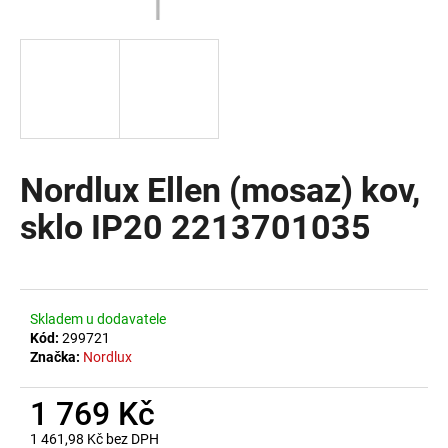
a
j
í
t
?
Nordlux Ellen (mosaz) kov,
sklo IP20 2213701035
HLEDAT
D
Skladem u dodavatele
o
Kód:
299721
Značka:
Nordlux
p
o
1 769 Kč
r
u
1 461,98 Kč bez DPH