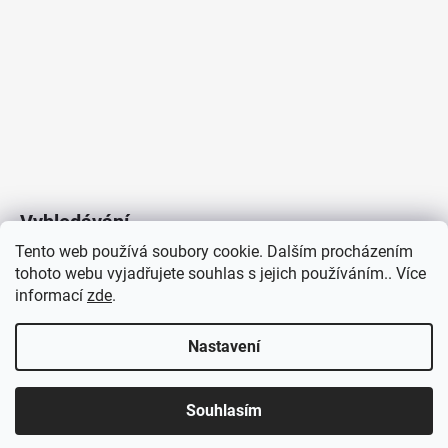
Vyhledávání
Tento web používá soubory cookie. Dalším procházením
tohoto webu vyjadřujete souhlas s jejich používáním.. Více
HLEDAT
informací
zde
.
Nastavení
Copyright 2026
Vytvořil Shoptet
/
Elektroradce.cz
. Všechna
J&K
Souhlasím
práva vyhrazena.
Pro