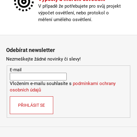
2
Délka kabelu
:
< 180cm
V případě že potřebujete pro svůj projekt
772
Krytí
:
IP43 a méně
Kč
výpočet osvětlení, nebo protokol o
Materiál
:
kov
měření umělého osvětlení.
Materiál kabelu
:
plast
Odpojitelný kabel
:
ne
Stmívatelné
:
pouze s chytrou žárovkou
Zápatí
Vypínač
:
na kabelu
Odebírat newsletter
Výška
:
do 1m
Závit
:
E14
Nezmeškejte žádné novinky či slevy!
Žárovka
:
ne
E-mail
Provedení
:
mosaz
Méně informací
Vložením e-mailu souhlasíte s
podmínkami ochrany
osobních údajů
PŘIHLÁSIT SE