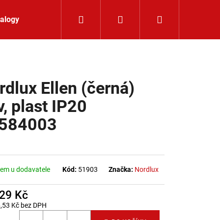
Hledat
Přihlášení
Nákupní koší
alogy
Kontakt
rdlux Ellen (černá)
v, plast IP20
584003
em u dodavatele
Kód:
51903
Značka:
Nordlux
529 Kč
,53 Kč bez DPH
LIŠTOVÉ SVÍTIDLO
 cena: