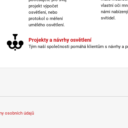
Žáro
vlastní oči mn
projekt výpočet
Délka
námi nabízen
osvětlení, nebo
Krytí
:
svítidel.
protokol o měření
Mater
umělého osvětlení.
Odpoj
Prove
Projekty a návrhy osvětlení
Prům
Tým naší společnosti pomáhá klientům s návrhy a pro
Stmív
Vypí
Výšk
Závit
:
Žáro
Méně
y osobních údajů