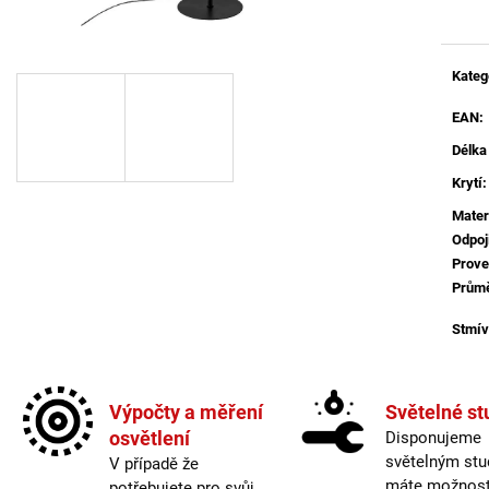
BALENÍ: 5M BALENÍ
MAGO II M, B DA
ČERNÁ - LED2 L
2 560 Kč
2 772 Kč
Kateg
EAN
:
Délka
Krytí
:
Mater
Odpoj
Prove
Prům
Stmív
Vypí
Více 
Výpočty a měření
Světelné st
osvětlení
Disponujeme
Výšk
světelným stu
V případě že
Závit
:
máte možnost 
potřebujete pro svůj