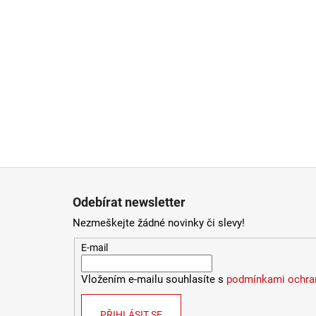
Zápatí
Odebírat newsletter
Nezmeškejte žádné novinky či slevy!
E-mail
Vložením e-mailu souhlasíte s
podmínkami ochran
PŘIHLÁSIT SE