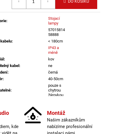
LI DIM 10W 3000K
DO KOŠÍKU
IGHTING
Stojací
orie
:
lampy
57015814
58888
 kabelu
:
< 180cm
IP43 a
méně
iál
:
kov
itelný kabel
:
ne
dení
:
černá
ěr
:
40-50cm
pouze s
atelné
:
chytrou
žárovkou
nač
:
na kabelu
informací
udio
Montáž
Našim zákazníkům
a
:
1-1,5m
diem, kde
nabízíme profesionální
E27
vidět na
instalaci námi