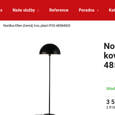
ás
Naše služby
Reference
Poradna
Kat
Nordlux Ellen (černá) kov, plast IP20 48584003
Co potřebujete najít?
No
HLEDAT
ko
48
Doporučujeme
Sklad
3 
2 916
SAUNA LED PÁSEK 24V RGBW 9,6W IP65
VÝPRODEJ LED2 
Měrná