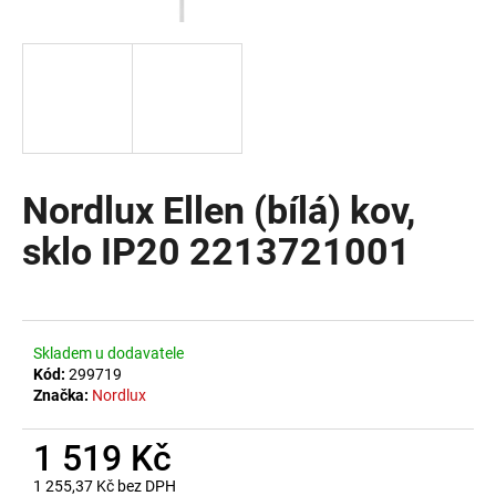
a
j
í
t
?
Nordlux Ellen (bílá) kov,
sklo IP20 2213721001
HLEDAT
D
Skladem u dodavatele
o
Kód:
299719
Značka:
Nordlux
p
o
1 519 Kč
r
u
1 255,37 Kč bez DPH