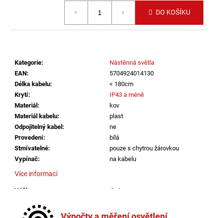
č
Měrná cena:
u
DO KOŠÍKU
j
e
m
e
Kategorie
:
Nástěnná světla
EAN
:
5704924014130
VÝPRODEJ
Délka kabelu
:
< 180cm
LED2
Krytí
:
IP43 a méně
LIŠTOVÉ
Materiál
:
kov
SVÍTIDLO
MAGO
Materiál kabelu
:
plast
II
Odpojitelný kabel
:
ne
M,
Provedení
:
bílá
B
Stmívatelné
:
pouze s chytrou žárovkou
DALI
DIM
Vypínač
:
na kabelu
10W
Více informací
3000K
ČERNÁ
-
Výška
:
do 1m
LED2
Závit
:
E14
LIGHTING
Žárovka
:
ne
Výpočty a měření osvětlení