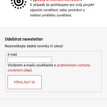
2
Délka kabelu
:
< 180cm
V případě že potřebujete pro svůj projekt
772
Krytí
:
IP43 a méně
Kč
výpočet osvětlení, nebo protokol o
Materiál
:
kov
měření umělého osvětlení.
Materiál kabelu
:
plast
Odpojitelný kabel
:
ne
Stmívatelné
:
pouze s chytrou žárovkou
Zápatí
Vypínač
:
na kabelu
Odebírat newsletter
Výška
:
do 1m
Závit
:
E14
Nezmeškejte žádné novinky či slevy!
Žárovka
:
ne
E-mail
Provedení
:
bílá
Méně informací
Vložením e-mailu souhlasíte s
podmínkami ochrany
osobních údajů
PŘIHLÁSIT SE