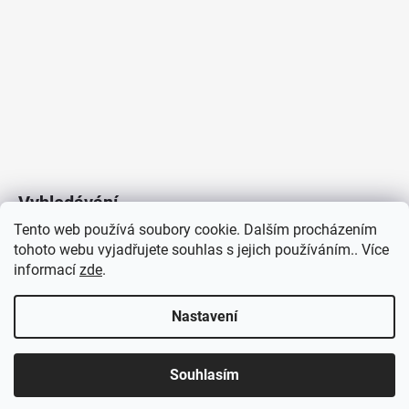
Vyhledávání
Tento web používá soubory cookie. Dalším procházením
tohoto webu vyjadřujete souhlas s jejich používáním.. Více
HLEDAT
informací
zde
.
Nastavení
Copyright 2026
Vytvořil Shoptet
/
Elektroradce.cz
. Všechna
J&K
Souhlasím
práva vyhrazena.
Pro