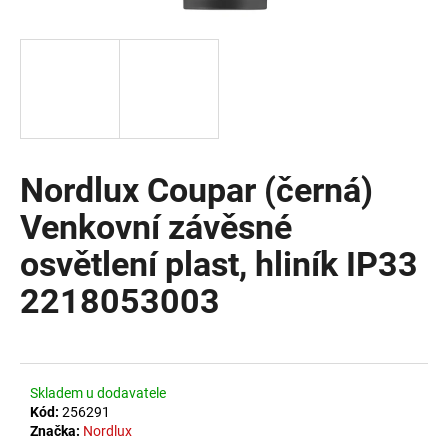
a
j
í
t
?
Nordlux Coupar (černá)
Venkovní závěsné
HLEDAT
osvětlení plast, hliník IP33
2218053003
D
o
p
o
Skladem u dodavatele
r
Kód:
256291
u
Značka:
Nordlux