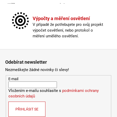
106
Výška
:
do 1m
Kč
Závit
:
E27
Žárovka
:
ne
Výpočty a měření osvětlení
Barva kabelu
:
černá
V případě že potřebujete pro svůj projekt
Délka kabelu
:
250cm a delší
výpočet osvětlení, nebo protokol o
Krytí
:
IP33
měření umělého osvětlení.
Materiál
:
plast
Materiál kabelu
:
plast
Možnost paralelního zapojení
:
ano
Zápatí
Stmívatelné
:
ano
Odebírat newsletter
Výška
:
do 1m
Závit
:
E27
Nezmeškejte žádné novinky či slevy!
Žárovka
:
ne
E-mail
Provedení
:
černá
Méně informací
Vložením e-mailu souhlasíte s
podmínkami ochrany
osobních údajů
PŘIHLÁSIT SE