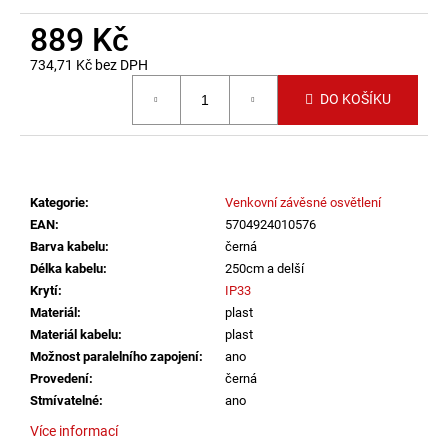
č
u
889 Kč
j
734,71 Kč bez DPH
e
Měrná cena:
m
DO KOŠÍKU
e
SVÍTIDLO
CIRCLE
Kategorie
:
Venkovní závěsné osvětlení
100
P-
EAN
:
5704924010576
Z,
Barva kabelu
:
černá
B
Délka kabelu
:
250cm a delší
TRIAC
DIM
Krytí
:
IP33
80W
Materiál
:
plast
3000K
Materiál kabelu
:
plast
ZÁVĚSNÁ
Možnost paralelního zapojení
:
ano
ČERNÁ
-
Provedení
:
černá
LED2
Stmívatelné
:
ano
LIGHTING
Více informací
10