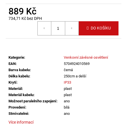
č
u
889 Kč
j
734,71 Kč bez DPH
e
Měrná cena:
m
DO KOŠÍKU
e
VÝPRODEJ
LED2
Kategorie
:
Venkovní závěsné osvětlení
SPOT
B,
EAN
:
5704924010569
W
Barva kabelu
:
černá
ZÁPUSTNÉ
Délka kabelu
:
250cm a delší
BÍLÉ
-
Krytí
:
IP33
LED2
Materiál
:
plast
LIGHTING
Materiál kabelu
:
plast
1
Možnost paralelního zapojení
:
ano
825
Provedení
:
bílá
Kč
Stmívatelné
:
ano
Více informací