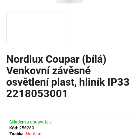
a
j
í
t
?
Nordlux Coupar (bílá)
Venkovní závěsné
HLEDAT
osvětlení plast, hliník IP33
2218053001
D
o
p
o
Skladem u dodavatele
r
Kód:
256289
u
Značka:
Nordlux