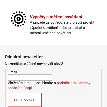
Výška
:
do 1m
Závit
:
E27
Žárovka
:
ne
Výpočty a měření osvětlení
Barva kabelu
:
černá
V případě že potřebujete pro svůj projekt
Délka kabelu
:
250cm a delší
výpočet osvětlení, nebo protokol o
Krytí
:
IP33
měření umělého osvětlení.
Materiál
:
plast
Materiál kabelu
:
plast
Možnost paralelního zapojení
:
ano
Zápatí
Stmívatelné
:
ano
Odebírat newsletter
Výška
:
do 1m
Závit
:
E27
Nezmeškejte žádné novinky či slevy!
Žárovka
:
ne
E-mail
Provedení
:
bílá
Méně informací
Vložením e-mailu souhlasíte s
podmínkami ochrany
osobních údajů
PŘIHLÁSIT SE