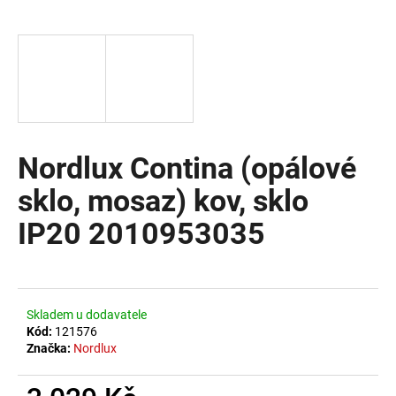
a
j
í
t
?
Nordlux Contina (opálové
sklo, mosaz) kov, sklo
HLEDAT
IP20 2010953035
D
o
Skladem u dodavatele
p
Kód:
121576
o
Značka:
Nordlux
r
u