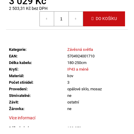
3 029 Kč
č
u
2 503,31 Kč bez DPH
j
Měrná cena:
DO KOŠÍKU
e
m
e
Kategorie
:
Závěsná světla
SAUNA
LED
EAN
:
5704924001710
PÁSEK
Délka kabelu
:
180-250cm
24V
Krytí
:
IP43 a méně
RGBW
Materiál
:
kov
9,6W
IP65
Počet stínidel
:
3
BALENÍ:
Provedení
:
opálové sklo, mosaz
10M
Stmívatelné
:
ne
BALENÍ
Závit
:
ostatní
9
Žárovka
:
ne
216
Kč
Více informací
Délka kabelu
:
180-250cm