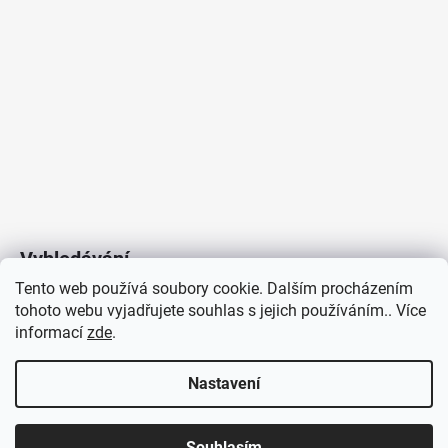
Vyhledávání
Tento web používá soubory cookie. Dalším procházením
tohoto webu vyjadřujete souhlas s jejich používáním.. Více
HLEDAT
informací
zde
.
Nastavení
Copyright 2026
Vytvořil Shoptet
/
Elektroradce.cz
. Všechna
J&K
Souhlasím
práva vyhrazena.
Pro