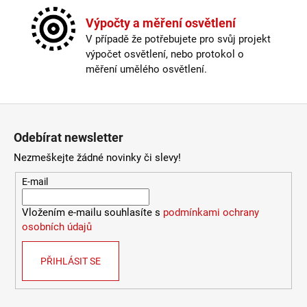
Krytí
:
IP43 a méně
Materiál
:
kov
Výpočty a měření osvětlení
Počet stínítek
:
3
V případě že potřebujete pro svůj projekt
Provedení
:
opálové sklo, mosaz
výpočet osvětlení, nebo protokol o
Stmívatelné
:
ne
měření umělého osvětlení.
Závit
:
ostatní
Žárovka
:
ne
Zápatí
Méně informací
Odebírat newsletter
Nezmeškejte žádné novinky či slevy!
E-mail
Vložením e-mailu souhlasíte s
podmínkami ochrany
osobních údajů
PŘIHLÁSIT SE