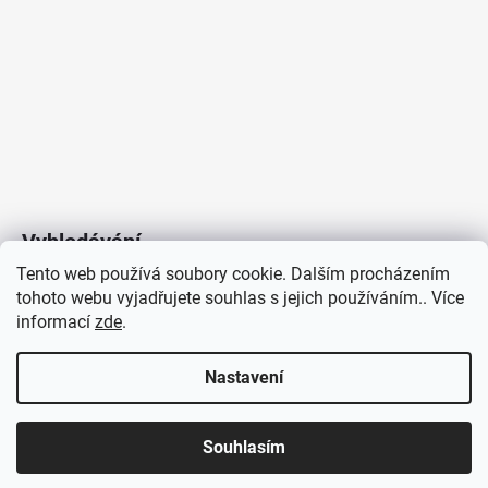
Vyhledávání
Tento web používá soubory cookie. Dalším procházením
tohoto webu vyjadřujete souhlas s jejich používáním.. Více
HLEDAT
informací
zde
.
Nastavení
Copyright 2026
Vytvořil Shoptet
/
Elektroradce.cz
. Všechna
J&K
Souhlasím
práva vyhrazena.
Pro