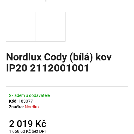
a
j
í
t
?
Nordlux Cody (bílá) kov
IP20 2112001001
HLEDAT
D
Skladem u dodavatele
o
Kód:
183077
Značka:
Nordlux
p
o
2 019 Kč
r
u
1 668,60 Kč bez DPH