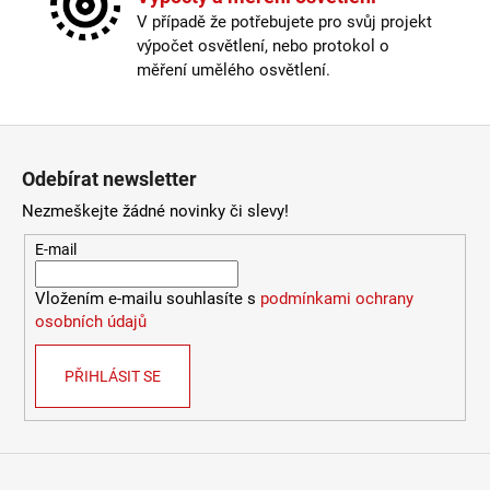
Délka kabelu
:
< 180cm
V případě že potřebujete pro svůj projekt
9
Krytí
:
IP43 a méně
053
výpočet osvětlení, nebo protokol o
Materiál
:
kov
Kč
měření umělého osvětlení.
Nastavitelná hlava
:
ano
Provedení
:
bílá
Stmívatelné
:
pouze s chytrou žárovkou
Zápatí
USB port
:
ano
Odebírat newsletter
Vypínač
:
na kabelu
Výška
:
do 1m
Nezmeškejte žádné novinky či slevy!
Závit
:
GU10
E-mail
Žárovka
:
ne
Méně informací
Vložením e-mailu souhlasíte s
podmínkami ochrany
osobních údajů
PŘIHLÁSIT SE