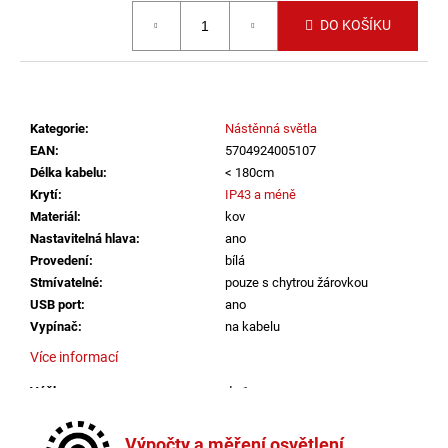
č
Měrná cena:
u
DO KOŠÍKU
j
e
m
e
Kategorie
:
Nástěnná světla
EAN
:
5704924005107
LED2
Délka kabelu
:
< 180cm
STROPNÍ
Krytí
:
IP43 a méně
SVÍTIDLO
Materiál
:
kov
TORO
40
Nastavitelná hlava
:
ano
P/N,
Provedení
:
bílá
W
Stmívatelné
:
pouze s chytrou žárovkou
DALI
USB port
:
ano
TW/PUSH
TW
Vypínač
:
na kabelu
32+8W
Více informací
3000K-
4000K
BÍLÁ
Výška
:
do 1m
-
Závit
:
GU10
LED2
Žárovka
:
ne
LIGHTING
Výpočty a měření osvětlení