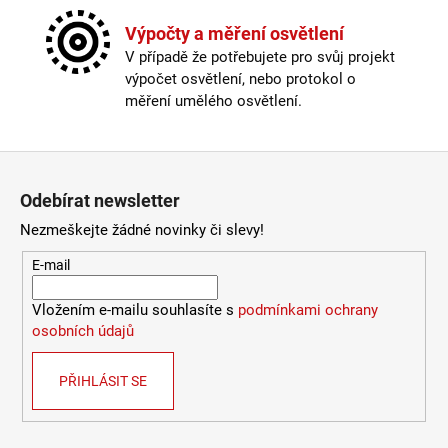
Závit
:
E14
2
Žárovka
:
ne
Výpočty a měření osvětlení
632
Barva kabelu
:
černá
Kč
V případě že potřebujete pro svůj projekt
Délka kabelu
:
180-250cm
výpočet osvětlení, nebo protokol o
Krytí
:
IP43 a méně
měření umělého osvětlení.
Materiál
:
kov
Materiál kabelu
:
textil
Provedení
:
černá
Zápatí
Průměr
:
40-50cm
Odebírat newsletter
Stmívatelné
:
ano
Výška
:
do 1m
Nezmeškejte žádné novinky či slevy!
Závit
:
E14
E-mail
Žárovka
:
ne
Méně informací
Vložením e-mailu souhlasíte s
podmínkami ochrany
osobních údajů
PŘIHLÁSIT SE