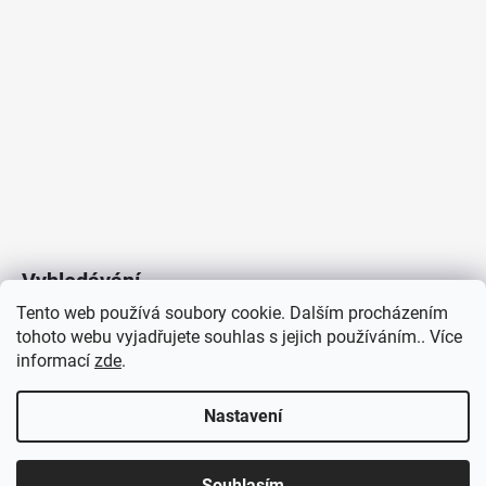
Vyhledávání
Tento web používá soubory cookie. Dalším procházením
tohoto webu vyjadřujete souhlas s jejich používáním.. Více
HLEDAT
informací
zde
.
Nastavení
Copyright 2026
Vytvořil Shoptet
/
Elektroradce.cz
. Všechna
J&K
Souhlasím
práva vyhrazena.
Pro