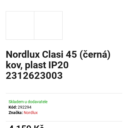
a
j
í
t
?
Nordlux Clasi 45 (černá)
kov, plast IP20
HLEDAT
2312623003
D
o
Skladem u dodavatele
p
Kód:
292294
o
Značka:
Nordlux
r
u