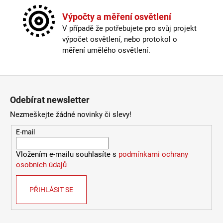
Stmívatelné
:
ano
2
772
Výška
:
do 1m
Výpočty a měření osvětlení
Kč
Závit
:
E14
V případě že potřebujete pro svůj projekt
Žárovka
:
ne
výpočet osvětlení, nebo protokol o
Barva kabelu
:
černá
měření umělého osvětlení.
Délka kabelu
:
180-250cm
Krytí
:
IP43 a méně
Materiál
:
kov
Zápatí
Materiál kabelu
:
textil
Odebírat newsletter
Provedení
:
černá
Průměr
:
20-30cm
Nezmeškejte žádné novinky či slevy!
Stmívatelné
:
ano
E-mail
Výška
:
do 1m
Závit
:
E14
Vložením e-mailu souhlasíte s
podmínkami ochrany
Žárovka
:
ne
osobních údajů
Barva základny
:
černá
Materiál základny
:
plast
PŘIHLÁSIT SE
Méně informací