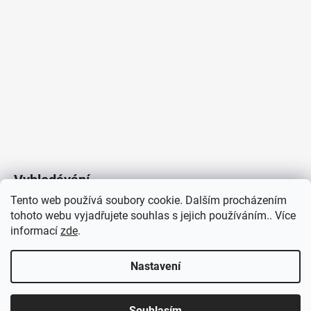
Vyhledávání
Tento web používá soubory cookie. Dalším procházením
tohoto webu vyjadřujete souhlas s jejich používáním.. Více
HLEDAT
informací
zde
.
Nastavení
Copyright 2026
Vytvořil Shoptet
/
Elektroradce.cz
. Všechna
J&K
Souhlasím
práva vyhrazena.
Pro