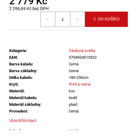
2 779 Kč
č
u
2 296,69 Kč bez DPH
j
Měrná cena:
DO KOŠÍKU
e
m
e
Kategorie
:
Závěsná světla
VÝPRODEJ
LED2
EAN
:
5704924015922
LIŠTOVÉ
Barva kabelu
:
černá
SVÍTIDLO
Barva základny
:
černá
MAGO
Délka kabelu
:
180-250cm
II
M,
Krytí
:
IP43 a méně
B
Materiál
:
kov
DALI
Materiál kabelu
:
textil
DIM
10W
Materiál základny
:
plast
3000K
Provedení
:
černá
ČERNÁ
-
Více informací
LED2
LIGHTING
Průměr
:
20-30cm