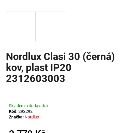
a
j
í
t
?
Nordlux Clasi 30 (černá)
kov, plast IP20
HLEDAT
2312603003
D
o
Skladem u dodavatele
p
Kód:
292292
o
Značka:
Nordlux
r
u