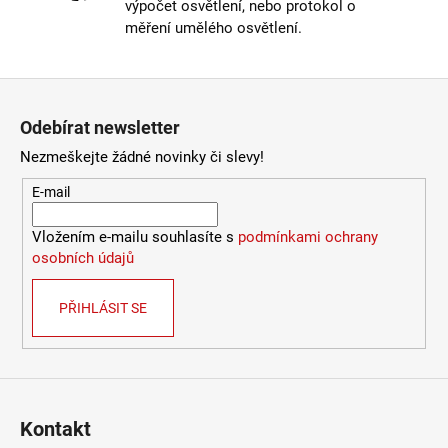
výpočet osvětlení, nebo protokol o
LUCE
Materiál
:
sklo
měření umělého osvětlení.
9
Provedení
:
čirá
078
Stmívatelné
:
ano
Kč
Výška
:
do 1m
Zápatí
Závit
:
E27
Odebírat newsletter
Životnost žárovky
:
15000 hodin
Světelný tok
:
301-600lm
Nezmeškejte žádné novinky či slevy!
Méně informací
E-mail
Vložením e-mailu souhlasíte s
podmínkami ochrany
osobních údajů
PŘIHLÁSIT SE
Kontakt