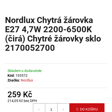
a
j
Nordlux Chytrá žárovka
í
t
E27 4,7W 2200-6500K
?
(čirá) Chytré žárovky sklo
2170052700
HLEDAT
Skladem u dodavatele
Kód:
193572
D
Značka:
Nordlux
o
p
259 Kč
o
214,05 Kč bez DPH
r
Měrná cena:
u
DO KOŠÍKU