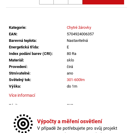
č
u
j
e
m
Kategorie
:
Chytré žárovky
e
EAN
:
5704924006357
Barevná teplota
:
Nastavitelná
Energetická třída
:
E
ZÁVĚSNÉ
Index podání barev (CRI)
:
80 Ra
SVÍTIDLO
Materiál
:
sklo
RANDO
THIN
Provedení
:
čirá
BROUŠENÝ
Stmívatelné
:
ano
STŘÍBRNÝ
Světelný tok
:
301-600lm
HLINÍK
A
Výška
:
do 1m
AKRYL
Více informací
LED
50W
Závit
:
E27
230V
3000K
Životnost žárovky
:
15000 hodin
IP20
Barevná teplota
:
Nastavitelná
Výpočty a měření osvětlení
STMÍVATELNÉ
Energetická třída
:
E
-
V případě že potřebujete pro svůj projekt
NOVA
Index podání barev (CRI)
:
80 Ra