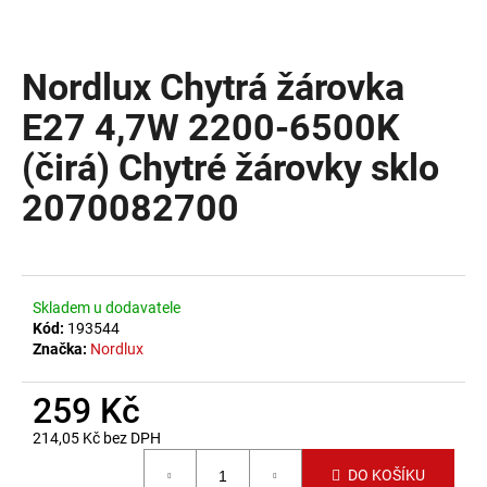
a
j
Nordlux Chytrá žárovka
í
t
E27 4,7W 2200-6500K
?
(čirá) Chytré žárovky sklo
2070082700
HLEDAT
Skladem u dodavatele
Kód:
193544
D
Značka:
Nordlux
o
p
259 Kč
o
214,05 Kč bez DPH
r
Měrná cena:
u
DO KOŠÍKU