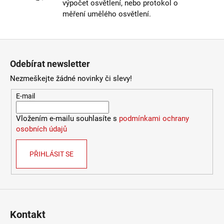
výpočet osvětlení, nebo protokol o
Provedení
:
čirá
měření umělého osvětlení.
Výška
:
do 1m
Závit
:
E27
Životnost žárovky
:
15000 hodin
Zápatí
Světelný tok
:
601-1000lm
Odebírat newsletter
Méně informací
Nezmeškejte žádné novinky či slevy!
E-mail
Vložením e-mailu souhlasíte s
podmínkami ochrany
osobních údajů
PŘIHLÁSIT SE
Kontakt