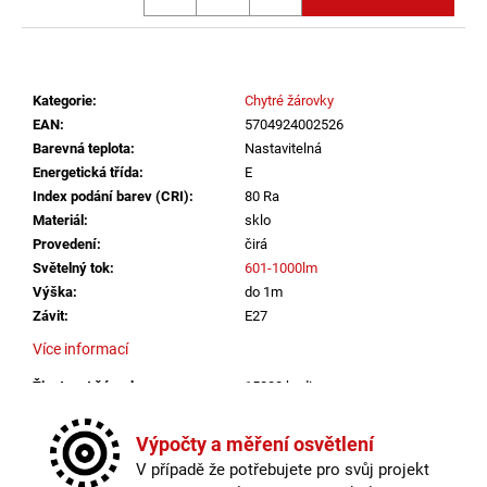
č
u
j
e
m
Kategorie
:
Chytré žárovky
e
EAN
:
5704924002526
Barevná teplota
:
Nastavitelná
Energetická třída
:
E
SAUNA
Index podání barev (CRI)
:
80 Ra
LED
Materiál
:
sklo
PÁSEK
24V
Provedení
:
čirá
RGBW
Světelný tok
:
601-1000lm
9,6W
Výška
:
do 1m
IP65
BALENÍ:
Závit
:
E27
5M
Více informací
BALENÍ
2
Životnost žárovky
:
15000 hodin
560
Barevná teplota
:
Nastavitelná
Kč
Energetická třída
:
E
Výpočty a měření osvětlení
Index podání barev (CRI)
:
80 Ra
V případě že potřebujete pro svůj projekt
Materiál
:
sklo