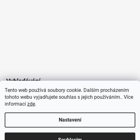
Vyhledávání
Tento web používá soubory cookie. Dalším procházením
tohoto webu vyjadřujete souhlas s jejich používáním.. Více
HLEDAT
informací
zde
.
Nastavení
Copyright 2026
Vytvořil Shoptet
/
Elektroradce.cz
. Všechna
J&K
Souhlasím
práva vyhrazena.
Pro