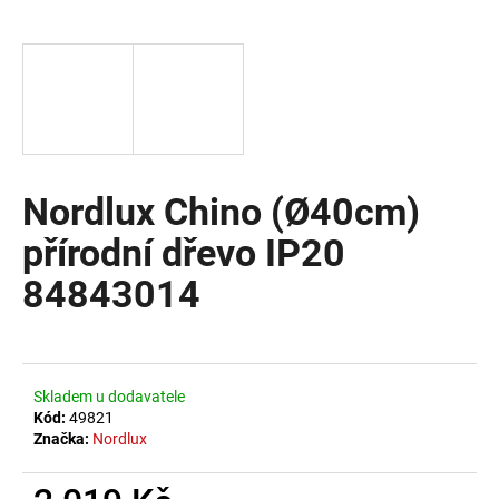
a
j
í
t
?
Nordlux Chino (Ø40cm)
přírodní dřevo IP20
HLEDAT
84843014
D
o
Skladem u dodavatele
p
Kód:
49821
o
Značka:
Nordlux
r
u