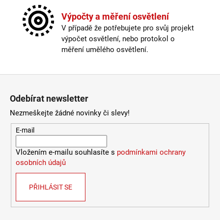
Výška
:
do 1m
966
Kč
Závit
:
E27
Výpočty a měření osvětlení
Žárovka
:
ne
V případě že potřebujete pro svůj projekt
Délka kabelu
:
180-250cm
výpočet osvětlení, nebo protokol o
Krytí
:
IP43 a méně
měření umělého osvětlení.
Materiál
:
dřevo
Materiál kabelu
:
textil
Provedení
:
přírodní
Zápatí
Průměr
:
Ø40cm
Odebírat newsletter
Stmívatelné
:
ano
externí stmívač nebo chytrá
Nezmeškejte žádné novinky či slevy!
Typ stmívače/stmívání
:
žárovka
Výška
:
do 1m
E-mail
Závit
:
E27
Žárovka
:
ne
Vložením e-mailu souhlasíte s
podmínkami ochrany
Barva základny
:
černá
osobních údajů
Materiál základny
:
plast
Záruka
:
2 roky
PŘIHLÁSIT SE
Méně informací