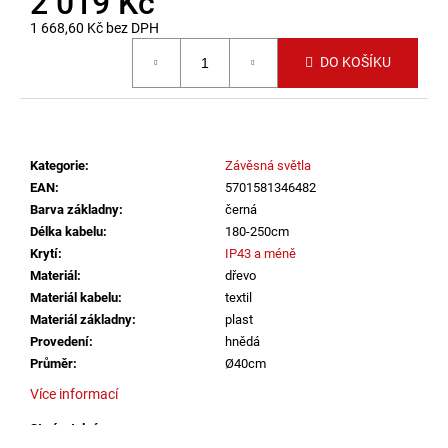
2 019 Kč
č
u
1 668,60 Kč bez DPH
j
Měrná cena:
DO KOŠÍKU
e
m
e
Kategorie
:
Závěsná světla
SVÍTIDLO
CIRCLE
EAN
:
5701581346482
120
Barva základny
:
černá
P-
Délka kabelu
:
180-250cm
Z,
Krytí
:
IP43 a méně
B
TRIAC
Materiál
:
dřevo
DIM
Materiál kabelu
:
textil
100W
Materiál základny
:
plast
3000K
ZÁVĚSNÁ
Provedení
:
hnědá
ČERNÁ
Průměr
:
Ø40cm
-
LED2
Více informací
LIGHTING
Stmívatelné
:
ano
13