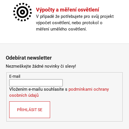
Výška
:
do 1m
2
772
Závit
:
GU10
Výpočty a měření osvětlení
Kč
Žárovka
:
LED
V případě že potřebujete pro svůj projekt
Životnost žárovky
:
15000 hodin
výpočet osvětlení, nebo protokol o
Barevná teplota
:
2700-3000K (obytná zóna)
měření umělého osvětlení.
Energetická třída
:
F
Index podání barev (CRI)
:
80 Ra
Kabel součástí balení
:
není
Zápatí
Krytí
:
IP43 a méně
Odebírat newsletter
Materiál
:
kov
Stmívatelné
:
ne
Nezmeškejte žádné novinky či slevy!
Výška
:
do 1m
E-mail
Závit
:
GU10
Žárovka
:
LED
Vložením e-mailu souhlasíte s
podmínkami ochrany
Životnost žárovky
:
15000 hodin
osobních údajů
Světelný tok
:
0-300lm
Provedení
:
bílá
PŘIHLÁSIT SE
Méně informací