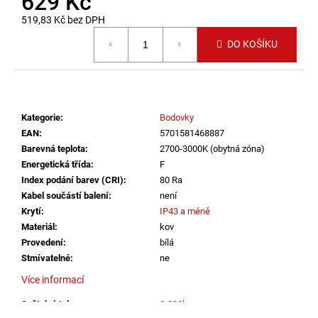
629 Kč
č
u
519,83 Kč bez DPH
j
Měrná cena:
DO KOŠÍKU
e
m
e
Kategorie
:
Bodovky
VÝPRODEJ
LED2
EAN
:
5701581468887
LIŠTOVÉ
Barevná teplota
:
2700-3000K (obytná zóna)
SVÍTIDLO
Energetická třída
:
F
MAGO
Index podání barev (CRI)
:
80 Ra
II
M,
Kabel součástí balení
:
není
B
Krytí
:
IP43 a méně
DALI
Materiál
:
kov
DIM
10W
Provedení
:
bílá
3000K
Stmívatelné
:
ne
ČERNÁ
-
Více informací
LED2
LIGHTING
Světelný tok
:
0-300lm