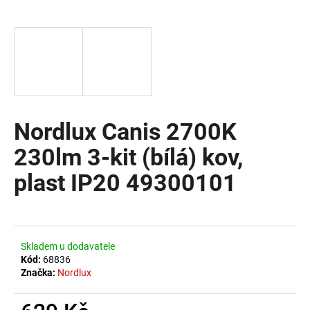
a
j
í
t
?
Nordlux Canis 2700K
230lm 3-kit (bílá) kov,
HLEDAT
plast IP20 49300101
D
o
Skladem u dodavatele
p
Kód:
68836
o
Značka:
Nordlux
r
u