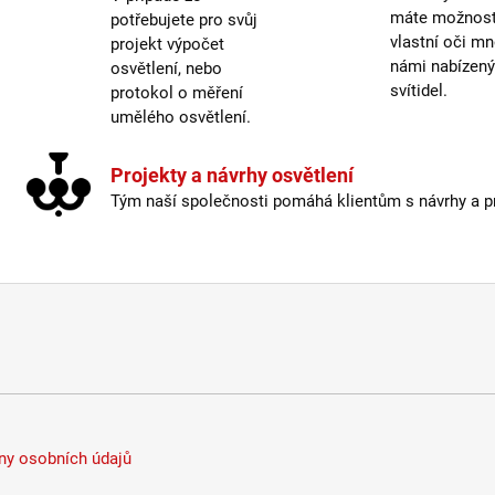
Vypí
máte možnost 
potřebujete pro svůj
Výšk
vlastní oči mn
projekt výpočet
Závit
:
námi nabízen
osvětlení, nebo
svítidel.
protokol o měření
Žáro
umělého osvětlení.
Život
Projekty a návrhy osvětlení
Barev
Tým naší společnosti pomáhá klientům s návrhy a pro
Délka
Energ
Index
Krytí
:
Mater
Možno
Prove
Stmív
Typ b
Vypí
y osobních údajů
Výšk