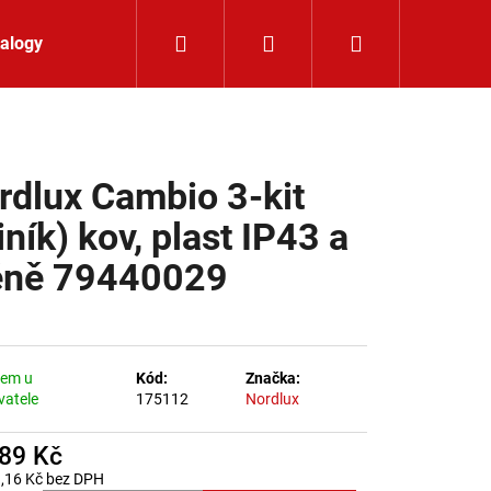
Hledat
Přihlášení
Nákupní koší
alogy
Kontakt
rdlux Cambio 3-kit
iník) kov, plast IP43 a
ně 79440029
dem u
Kód:
Značka:
vatele
175112
Nordlux
889 Kč
LIŠTOVÉ SVÍTIDLO
,16 Kč bez DPH