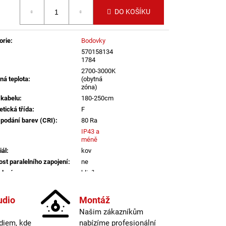
LI DIM 10W 3000K
 cena:
IGHTING
DO KOŠÍKU
orie
:
Bodovky
570158134
1784
2700-3000K
ná teplota
:
(obytná
zóna)
 kabelu
:
180-250cm
etická třída
:
F
 podání barev (CRI)
:
80 Ra
IP43 a
méně
iál
:
kov
st paralelního zapojení
:
ne
dení
:
hliník
informací
udio
Montáž
atelné
:
ne
Našim zákazníkům
odovky
:
vestavná
diem, kde
nabízíme profesionální