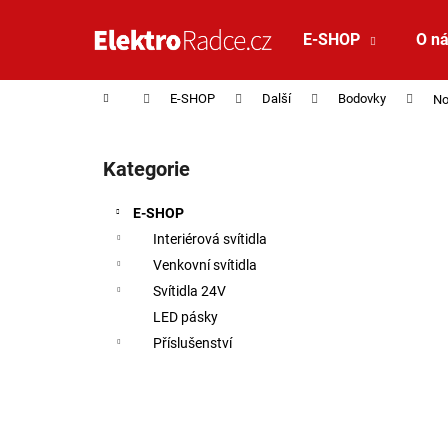
Košík
Přejít na obsah
E-SHOP
O n
Zpět
Zpět
do
do
Domů
E-SHOP
Další
Bodovky
No
obchodu
obchodu
Postranní panel
Kategorie
Přeskočit kategorie
E-SHOP
Interiérová svítidla
Venkovní svítidla
Svítidla 24V
LED pásky
Příslušenství
SAUNA LED PÁSEK 24V RGBW 9,6W IP65