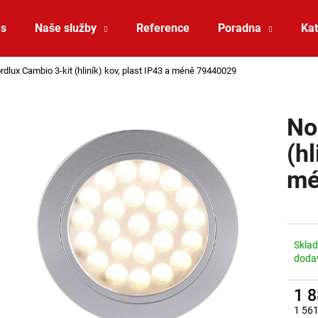
ás
Naše služby
Reference
Poradna
Kat
rdlux Cambio 3-kit (hliník) kov, plast IP43 a méně 79440029
Co potřebujete najít?
No
HLEDAT
(hl
mé
Doporučujeme
Skla
doda
1 
SAUNA LED PÁSEK 24V RGBW 9,6W IP65
VÝPRODEJ LED2 
1 561