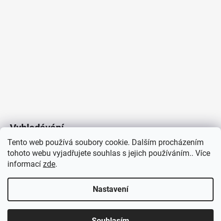
Vyhledávání
Tento web používá soubory cookie. Dalším procházením
tohoto webu vyjadřujete souhlas s jejich používáním.. Více
HLEDAT
informací
zde
.
Nastavení
Copyright 2026
Vytvořil Shoptet
/
Elektroradce.cz
. Všechna
J&K
Souhlasím
práva vyhrazena.
Pro