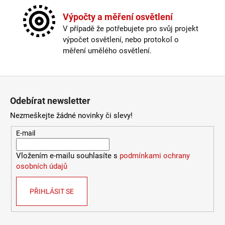
Závit
:
E27
9
Žárovka
:
ne
Výpočty a měření osvětlení
053
Barva kabelu
:
černá
Kč
V případě že potřebujete pro svůj projekt
Délka kabelu
:
180-250cm
výpočet osvětlení, nebo protokol o
Krytí
:
IP43 a méně
měření umělého osvětlení.
Materiál
:
kov
Materiál kabelu
:
textil
Provedení
:
černá
Zápatí
Průměr
:
Ø40cm
Odebírat newsletter
Stmívatelné
:
ano
Výška
:
do 1m
Nezmeškejte žádné novinky či slevy!
Závit
:
E27
E-mail
Žárovka
:
ne
Méně informací
Vložením e-mailu souhlasíte s
podmínkami ochrany
osobních údajů
PŘIHLÁSIT SE