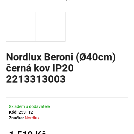
a
j
í
t
?
Nordlux Beroni (Ø40cm)
černá kov IP20
HLEDAT
2213313003
D
o
Skladem u dodavatele
p
Kód:
253112
o
Značka:
Nordlux
r
u