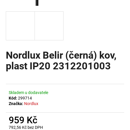
a
j
í
t
?
Nordlux Belir (černá) kov,
plast IP20 2312201003
HLEDAT
D
Skladem u dodavatele
o
Kód:
299714
Značka:
Nordlux
p
o
959 Kč
r
u
792,56 Kč bez DPH