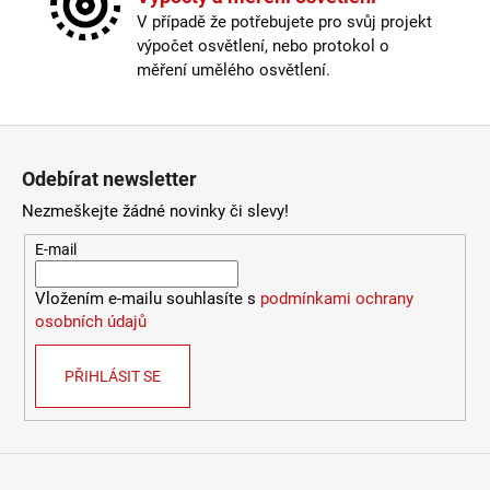
Žárovka
:
ne
V případě že potřebujete pro svůj projekt
Délka kabelu
:
< 180cm
výpočet osvětlení, nebo protokol o
Krytí
:
IP43 a méně
měření umělého osvětlení.
Materiál
:
kov
Materiál kabelu
:
plast
Nastavitelná hlava
:
ano
Zápatí
Odpojitelný kabel
:
ano
Odebírat newsletter
Stmívatelné
:
pouze s chytrou žárovkou
Vypínač
:
na kabelu
Nezmeškejte žádné novinky či slevy!
Výška
:
do 1m
E-mail
Závit
:
ostatní
Žárovka
:
ne
Vložením e-mailu souhlasíte s
podmínkami ochrany
Provedení
:
černá
osobních údajů
Méně informací
PŘIHLÁSIT SE