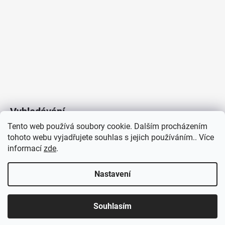
Vyhledávání
Tento web používá soubory cookie. Dalším procházením
tohoto webu vyjadřujete souhlas s jejich používáním.. Více
HLEDAT
informací
zde
.
Nastavení
Copyright 2026
Vytvořil Shoptet
/
Elektroradce.cz
. Všechna
J&K
Souhlasím
práva vyhrazena.
Pro