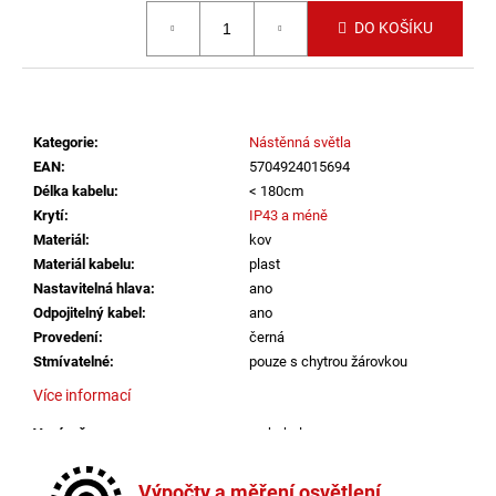
č
Měrná cena:
u
DO KOŠÍKU
j
e
m
e
Kategorie
:
Nástěnná světla
EAN
:
5704924015694
SAUNA
Délka kabelu
:
< 180cm
LED
Krytí
:
IP43 a méně
PÁSEK
Materiál
:
kov
24V
RGBW
Materiál kabelu
:
plast
9,6W
Nastavitelná hlava
:
ano
IP65
Odpojitelný kabel
:
ano
BALENÍ:
Provedení
:
černá
10M
BALENÍ
Stmívatelné
:
pouze s chytrou žárovkou
9
Více informací
216
Kč
Vypínač
:
na kabelu
Výška
:
do 1m
Závit
:
ostatní
Výpočty a měření osvětlení