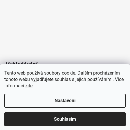
Vyhledávání
Tento web používá soubory cookie. Dalším procházením
tohoto webu vyjadřujete souhlas s jejich používáním.. Více
HLEDAT
informací
zde
.
Nastavení
Copyright 2026
Vytvořil Shoptet
/
Elektroradce.cz
. Všechna
J&K
Souhlasím
práva vyhrazena.
Pro