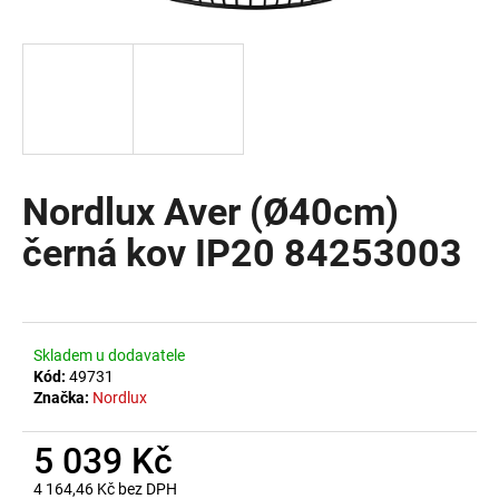
a
j
í
t
?
Nordlux Aver (Ø40cm)
černá kov IP20 84253003
HLEDAT
D
Skladem u dodavatele
o
Kód:
49731
Značka:
Nordlux
p
o
5 039 Kč
r
u
4 164,46 Kč bez DPH