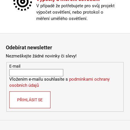
Výška
:
do 1m
V případě že potřebujete pro svůj projekt
Závit
:
E27
výpočet osvětlení, nebo protokol o
Žárovka
:
ne
měření umělého osvětlení.
Barva kabelu
:
černá
Délka kabelu
:
250cm a delší
Krytí
:
IP43 a méně
Zápatí
Materiál
:
kov
Odebírat newsletter
Materiál kabelu
:
textil
Odpojitelný kabel
:
ne
Nezmeškejte žádné novinky či slevy!
Provedení
:
černá
E-mail
Průměr
:
Ø40cm
Stmívatelné
:
ano
Vložením e-mailu souhlasíte s
podmínkami ochrany
Výška
:
do 1m
osobních údajů
Závit
:
E27
Žárovka
:
ne
Barva základny
:
černá
PŘIHLÁSIT SE
Materiál základny
:
plast
Méně informací