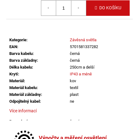
č
Měrná cena:
u
DO KOŠÍKU
j
e
m
e
Kategorie
:
Závěsná světla
EAN
:
5701581337282
SAUNA
Barva kabelu
:
černá
LED
Barva základny
:
černá
PÁSEK
Délka kabelu
:
250cm a delší
24V
RGBW
Krytí
:
IP43 a méně
9,6W
Materiál
:
kov
IP65
Materiál kabelu
:
textil
BALENÍ:
Materiál základny
:
plast
10M
BALENÍ
Odpojitelný kabel
:
ne
9
Více informací
216
Kč
Provedení
:
černá
Průměr
:
Ø40cm
Stmívatelné
:
ano
Výpočty a měření osvětlení