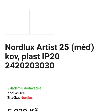
a
j
í
t
?
Nordlux Artist 25 (měď)
kov, plast IP20
HLEDAT
2420203030
D
o
Skladem u dodavatele
p
Kód:
49180
o
Značka:
Nordlux
r
u