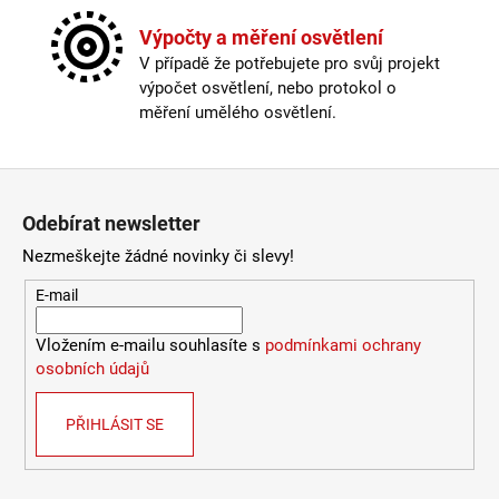
Odpojitelný kabel
:
ne
9
Provedení
:
měď
Výpočty a měření osvětlení
053
Průměr
:
20-30cm
Kč
V případě že potřebujete pro svůj projekt
Stmívatelné
:
ano
výpočet osvětlení, nebo protokol o
Světelný tok
:
601-1000lm
měření umělého osvětlení.
Výška
:
do 1m
Závit
:
zabudovaná LED
Žárovka
:
LED
Zápatí
Životnost žárovky
:
20000 hodin
Odebírat newsletter
Barevná teplota
:
2700-3000K (obytná zóna)
Délka kabelu
:
250cm a delší
Nezmeškejte žádné novinky či slevy!
Energetická třída
:
E
E-mail
Index podání barev (CRI)
:
80 Ra
Krytí
:
IP43 a méně
Vložením e-mailu souhlasíte s
podmínkami ochrany
Materiál
:
kov
osobních údajů
Materiál kabelu
:
textil
Průměr
:
20-30cm
Průměr baldachýnu
:
12,5cm
PŘIHLÁSIT SE
Stmívatelné
:
ano
Typ stmívače/stmívání
:
externí stmívač
Závit
:
zabudovaná LED