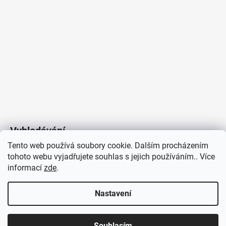
Vyhledávání
Tento web používá soubory cookie. Dalším procházením
tohoto webu vyjadřujete souhlas s jejich používáním.. Více
HLEDAT
informací
zde
.
Nastavení
Copyright 2026
Vytvořil Shoptet
/
Elektroradce.cz
. Všechna
J&K
Souhlasím
práva vyhrazena.
Pro