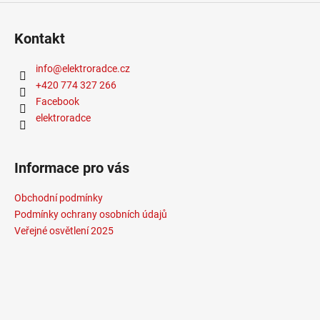
Žárovka
:
LED
Životnost žárovky
:
20000 hodin
Kontakt
Světelný tok
:
601-1000lm
Záruka
:
prodloužená 5 let
info
@
elektroradce.cz
Provedení
:
měď
+420 774 327 266
Méně informací
Facebook
elektroradce
Informace pro vás
Obchodní podmínky
Podmínky ochrany osobních údajů
Veřejné osvětlení 2025