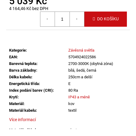
5 039 Kč
č
u
4 164,46 Kč bez DPH
j
Měrná cena:
DO KOŠÍKU
e
m
e
Kategorie
:
Závěsná světla
LED2
STROPNÍ
EAN
:
5704924022586
SVÍTIDLO
Barevná teplota
:
2700-3000K (obytná zóna)
TORO
Barva základny
:
bílá, šedá, černá
40
Délka kabelu
:
250cm a delší
P/N,
W
Energetická třída
:
E
DALI
Index podání barev (CRI)
:
80 Ra
TW/PUSH
Krytí
:
IP43 a méně
TW
32+8W
Materiál
:
kov
3000K-
Materiál kabelu
:
textil
4000K
BÍLÁ
Více informací
-
LED2
Materiál základny
:
plast
LIGHTING