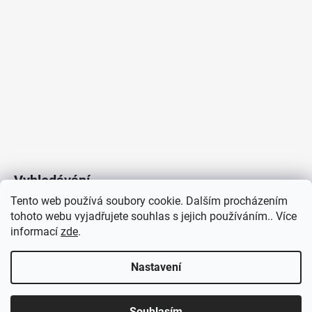
Vyhledávání
Tento web používá soubory cookie. Dalším procházením
tohoto webu vyjadřujete souhlas s jejich používáním.. Více
HLEDAT
informací
zde
.
Nastavení
Copyright 2026
Vytvořil Shoptet
/
Elektroradce.cz
. Všechna
J&K
Souhlasím
práva vyhrazena.
Pro