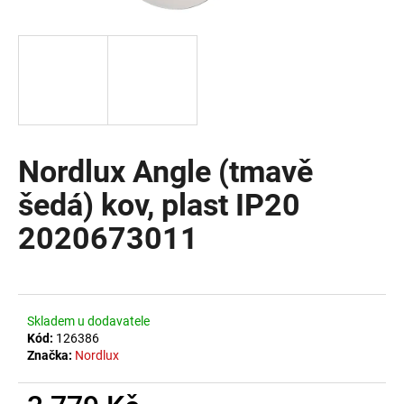
a
j
í
t
?
Nordlux Angle (tmavě
šedá) kov, plast IP20
HLEDAT
2020673011
D
o
Skladem u dodavatele
p
Kód:
126386
o
Značka:
Nordlux
r
u