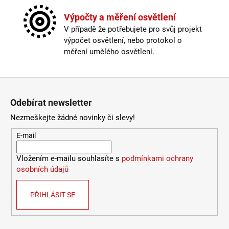
Průměr
:
20-30cm
Stmívatelné
:
ano
Výpočty a měření osvětlení
Výška
:
do 1m
V případě že potřebujete pro svůj projekt
Závit
:
E27
výpočet osvětlení, nebo protokol o
Žárovka
:
ne
měření umělého osvětlení.
Délka kabelu
:
250cm a delší
Krytí
:
IP43 a méně
Materiál
:
kov
Zápatí
Materiál kabelu
:
textil
Odebírat newsletter
Nastavitelná hlava
:
ano
Odpojitelný kabel
:
ne
Nezmeškejte žádné novinky či slevy!
Průměr
:
20-30cm
E-mail
Stmívatelné
:
ano
Výška
:
do 1m
Vložením e-mailu souhlasíte s
podmínkami ochrany
Závit
:
E27
osobních údajů
Žárovka
:
ne
Barva základny
:
bílá, šedá, černá
Materiál základny
:
plast
PŘIHLÁSIT SE
Provedení
:
tmavě šedá
Méně informací