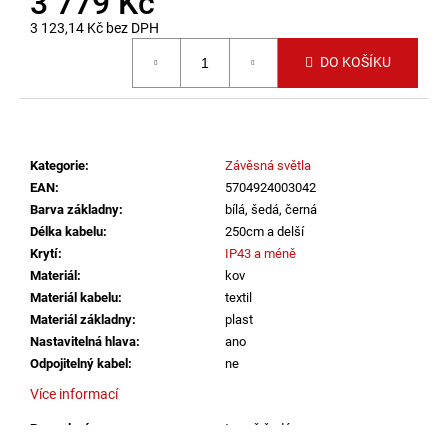
3 779 Kč
č
u
3 123,14 Kč bez DPH
j
Měrná cena:
DO KOŠÍKU
e
m
e
Kategorie
:
Závěsná světla
VÝPRODEJ
LED2
EAN
:
5704924003042
SPOT
Barva základny
:
bílá, šedá, černá
B,
Délka kabelu
:
250cm a delší
W
Krytí
:
IP43 a méně
ZÁPUSTNÉ
BÍLÉ
Materiál
:
kov
-
Materiál kabelu
:
textil
LED2
Materiál základny
:
plast
LIGHTING
Nastavitelná hlava
:
ano
1
Odpojitelný kabel
:
ne
825
Kč
Více informací
Provedení
:
tmavě šedá