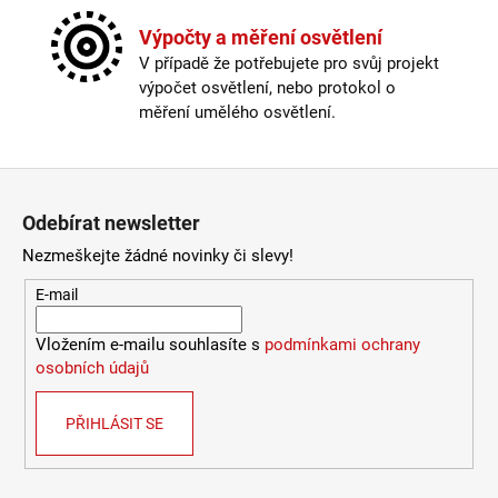
Stmívatelné
:
ano
Kč
Výška
:
do 1m
Výpočty a měření osvětlení
Závit
:
E27
V případě že potřebujete pro svůj projekt
Žárovka
:
ne
výpočet osvětlení, nebo protokol o
Délka kabelu
:
250cm a delší
měření umělého osvětlení.
Krytí
:
IP43 a méně
Materiál
:
kov
Materiál kabelu
:
textil
Zápatí
Provedení
:
černá
Odebírat newsletter
Průměr
:
Ø25cm
Stmívatelné
:
ano
Nezmeškejte žádné novinky či slevy!
externí stmívač nebo chytrá
Typ stmívače/stmívání
:
žárovka
E-mail
Výška
:
do 1m
Závit
:
E27
Vložením e-mailu souhlasíte s
podmínkami ochrany
Žárovka
:
ne
osobních údajů
Barva základny
:
černá
Materiál základny
:
kov
PŘIHLÁSIT SE
Záruka
:
2 roky
Méně informací