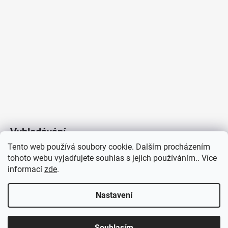
Vyhledávání
Tento web používá soubory cookie. Dalším procházením
tohoto webu vyjadřujete souhlas s jejich používáním.. Více
HLEDAT
informací
zde
.
Nastavení
Copyright 2026
Vytvořil Shoptet
/
Elektroradce.cz
. Všechna
J&K
Souhlasím
práva vyhrazena.
Pro