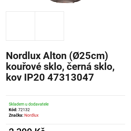
a
j
í
t
?
Nordlux Alton (Ø25cm)
kouřové sklo, černá sklo,
HLEDAT
kov IP20 47313047
D
o
Skladem u dodavatele
p
Kód:
72132
o
Značka:
Nordlux
r
u