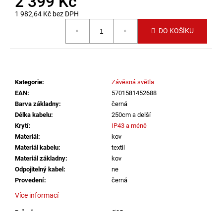
2 399 Kč
č
u
1 982,64 Kč bez DPH
j
Měrná cena:
DO KOŠÍKU
e
m
e
Kategorie
:
Závěsná světla
VÝPRODEJ
LED2
EAN
:
5701581452688
SPOJKA
Barva základny
:
černá
MAG
Délka kabelu
:
250cm a delší
POWER
Krytí
:
IP43 a méně
CONNECTOR,
B
Materiál
:
kov
DALI
Materiál kabelu
:
textil
ČERNÁ
Materiál základny
:
kov
(NÁHRADA
LED2
Odpojitelný kabel
:
ne
6523803)
Provedení
:
černá
-
LED2
Více informací
LIGHTING
Průměr
:
Ø25cm
386