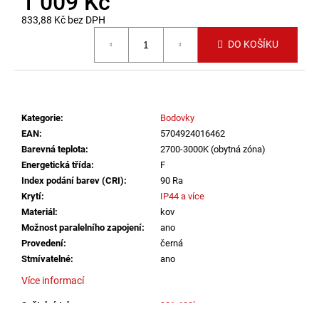
1 009 Kč
č
u
833,88 Kč bez DPH
j
Měrná cena:
DO KOŠÍKU
e
m
e
Kategorie
:
Bodovky
VÝPRODEJ
LED2
EAN
:
5704924016462
SPOJKA
Barevná teplota
:
2700-3000K (obytná zóna)
MAG
Energetická třída
:
F
POWER
Index podání barev (CRI)
:
90 Ra
CONNECTOR,
B
Krytí
:
IP44 a více
DALI
Materiál
:
kov
ČERNÁ
Možnost paralelního zapojení
:
ano
(NÁHRADA
LED2
Provedení
:
černá
6523803)
Stmívatelné
:
ano
-
LED2
Více informací
LIGHTING
Světelný tok
:
301-600lm
386