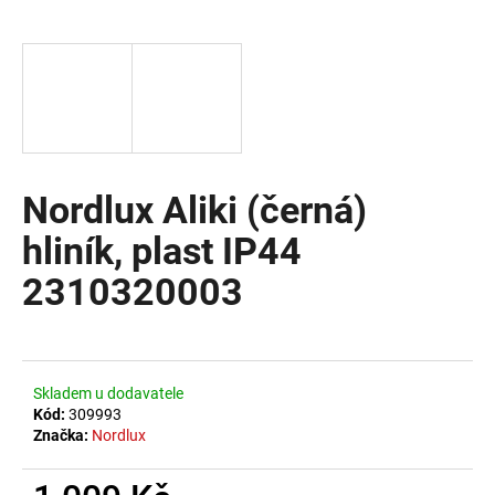
a
j
í
t
?
Nordlux Aliki (černá)
hliník, plast IP44
HLEDAT
2310320003
D
o
Skladem u dodavatele
p
Kód:
309993
o
Značka:
Nordlux
r
u