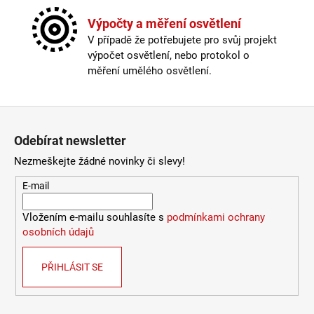
Výška
:
do 1m
Kč
Závit
:
zabudovaná LED
Výpočty a měření osvětlení
Žárovka
:
LED
V případě že potřebujete pro svůj projekt
Životnost žárovky
:
40000 hodin
výpočet osvětlení, nebo protokol o
Barevná teplota
:
2700-3000K (obytná zóna)
měření umělého osvětlení.
Energetická třída
:
F
Index podání barev (CRI)
:
90 Ra
Krytí
:
IP44 a více
Zápatí
Materiál
:
kov
Odebírat newsletter
Možnost paralelního zapojení
:
ano
Stmívatelné
:
ano
Nezmeškejte žádné novinky či slevy!
Typ bodovky
:
vestavná
E-mail
Výška
:
do 1m
Závit
:
zabudovaná LED
Vložením e-mailu souhlasíte s
podmínkami ochrany
Žárovka
:
LED
osobních údajů
Životnost žárovky
:
40000 hodin
Světelný tok
:
301-600lm
Provedení
:
černá
PŘIHLÁSIT SE
Méně informací