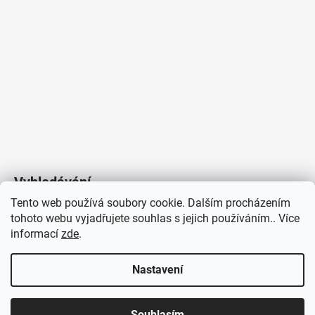
Vyhledávání
Tento web používá soubory cookie. Dalším procházením
tohoto webu vyjadřujete souhlas s jejich používáním.. Více
HLEDAT
informací
zde
.
Nastavení
Copyright 2026
Vytvořil Shoptet
/
Elektroradce.cz
. Všechna
J&K
Souhlasím
práva vyhrazena.
Pro