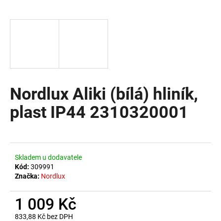
a
j
í
t
?
Nordlux Aliki (bílá) hliník,
plast IP44 2310320001
HLEDAT
D
Skladem u dodavatele
o
Kód:
309991
Značka:
Nordlux
p
o
1 009 Kč
r
u
833,88 Kč bez DPH