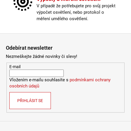
Žárovka
:
LED
LUCE
V případě že potřebujete pro svůj projekt
Životnost žárovky
:
40000 hodin
9
výpočet osvětlení, nebo protokol o
Barevná teplota
:
2700-3000K (obytná zóna)
078
měření umělého osvětlení.
Kč
Energetická třída
:
F
Index podání barev (CRI)
:
90 Ra
Krytí
:
IP44 a více
Zápatí
Materiál
:
kov
Odebírat newsletter
Možnost paralelního zapojení
:
ano
Stmívatelné
:
ano
Nezmeškejte žádné novinky či slevy!
Typ bodovky
:
vestavná
E-mail
Výška
:
do 1m
Závit
:
zabudovaná LED
Vložením e-mailu souhlasíte s
podmínkami ochrany
Žárovka
:
LED
osobních údajů
Životnost žárovky
:
40000 hodin
Světelný tok
:
301-600lm
Provedení
:
bílá
PŘIHLÁSIT SE
Méně informací