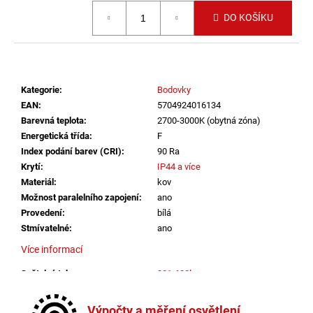
č
Měrná cena:
u
DO KOŠÍKU
j
e
m
e
Kategorie
:
Bodovky
EAN
:
5704924016134
ZÁVĚSNÉ
Barevná teplota
:
2700-3000K (obytná zóna)
SVÍTIDLO
Energetická třída
:
F
RANDO
Index podání barev (CRI)
:
90 Ra
THIN
BROUŠENÝ
Krytí
:
IP44 a více
STŘÍBRNÝ
Materiál
:
kov
HLINÍK
Možnost paralelního zapojení
:
ano
A
Provedení
:
bílá
AKRYL
LED
Stmívatelné
:
ano
50W
Více informací
230V
3000K
IP20
Světelný tok
:
301-600lm
STMÍVATELNÉ
Výška
:
do 1m
-
Závit
:
zabudovaná LED
NOVA
Výpočty a měření osvětlení