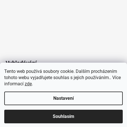
Vyhledávání
Tento web používá soubory cookie. Dalším procházením
tohoto webu vyjadřujete souhlas s jejich používáním.. Více
HLEDAT
informací
zde
.
Nastavení
Copyright 2026
Vytvořil Shoptet
/
Elektroradce.cz
. Všechna
J&K
Souhlasím
práva vyhrazena.
Pro