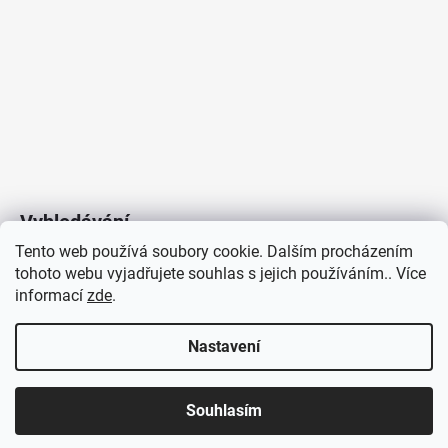
Vyhledávání
Tento web používá soubory cookie. Dalším procházením
tohoto webu vyjadřujete souhlas s jejich používáním.. Více
HLEDAT
informací
zde
.
Nastavení
Copyright 2026
Vytvořil Shoptet
/
Elektroradce.cz
. Všechna
J&K
Souhlasím
práva vyhrazena.
Pro