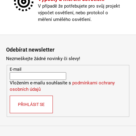
Krytí
:
IP43 a méně
V případě že potřebujete pro svůj projekt
Materiál
:
kov
výpočet osvětlení, nebo protokol o
Materiál kabelu
:
textil
měření umělého osvětlení.
Odpojitelný kabel
:
ne
Provedení
:
černá
Stmívatelné
:
ano
Zápatí
Výška
:
do 1m
Odebírat newsletter
Závit
:
E27
Žárovka
:
ne
Nezmeškejte žádné novinky či slevy!
Méně informací
E-mail
Vložením e-mailu souhlasíte s
podmínkami ochrany
osobních údajů
PŘIHLÁSIT SE