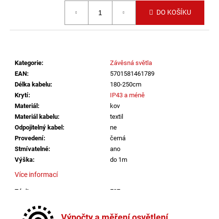
č
Měrná cena:
u
DO KOŠÍKU
j
e
m
e
Kategorie
:
Závěsná světla
EAN
:
5701581461789
VÝPRODEJ
Délka kabelu
:
180-250cm
LED2
Krytí
:
IP43 a méně
SPOT
Materiál
:
kov
B,
W
Materiál kabelu
:
textil
ZÁPUSTNÉ
Odpojitelný kabel
:
ne
BÍLÉ
Provedení
:
černá
-
Stmívatelné
:
ano
LED2
LIGHTING
Výška
:
do 1m
1
Více informací
825
Kč
Závit
:
E27
Žárovka
:
ne
Délka kabelu
:
180-250cm
Výpočty a měření osvětlení