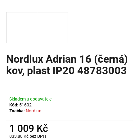
a
j
í
t
?
Nordlux Adrian 16 (černá)
kov, plast IP20 48783003
HLEDAT
D
Skladem u dodavatele
o
Kód:
51602
Značka:
Nordlux
p
o
1 009 Kč
r
u
833,88 Kč bez DPH