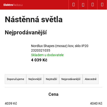
Košík
Přejít na obsah
Hledat
Nákup
M
Přihlášení
Zpět
Zpět
Nástěnná světla
C
Nejprodávanější
o
p
o
Nordlux Shapes (mosaz) kov, sklo IP20
t
2320321035
Skladem u dodavatele
ř
4 039 Kč
e
b
Řazení produktů
u
Doporučujeme
Nejlevnější
Nejdražší
Nejprodávanější
Abecedně
j
e
t
Cena
e
4039
Kč
4040
Kč
n