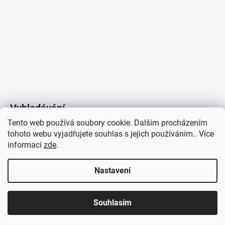
Vyhledávání
Tento web používá soubory cookie. Dalším procházením
tohoto webu vyjadřujete souhlas s jejich používáním.. Více
HLEDAT
informací
zde
.
Nastavení
Copyright 2026
Vytvořil Shoptet
/
Elektroradce.cz
. Všechna
J&K
Souhlasím
práva vyhrazena.
Pro