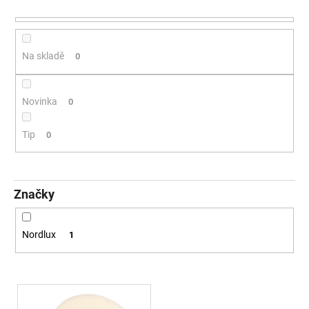
a
j
í
Na skladě
0
t
?
Novinka
0
Tip
0
HLEDAT
Značky
D
o
Nordlux
1
p
o
r
Výpis produktů
u