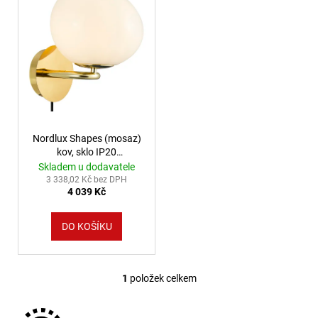
č
u
j
e
m
e
VÝPRODEJ
LED2
Nordlux Shapes (mosaz)
SPOT
kov, sklo IP20
B,
2320321035
Skladem u dodavatele
W
3 338,02 Kč bez DPH
ZÁPUSTNÉ
4 039 Kč
BÍLÉ
-
LED2
DO KOŠÍKU
LIGHTING
1
825
Kč
1
položek celkem
Ovládací prvky výpisu