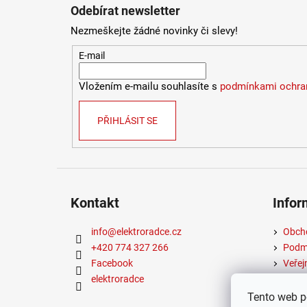
Odebírat newsletter
Nezmeškejte žádné novinky či slevy!
E-mail
Vložením e-mailu souhlasíte s
podmínkami ochran
PŘIHLÁSIT SE
Kontakt
Infor
info
@
elektroradce.cz
Obch
+420 774 327 266
Podmí
Facebook
Veřej
elektroradce
Tento web p