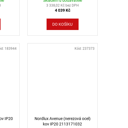
ele
Skladem u dodavatele
H
3 338,02 Kč bez DPH
4 039 Kč
DO KOŠÍKU
ód:
183944
Kód:
237373
kov IP20
Nordlux Avenue (nerezová ocel)
kov IP20 2113171032