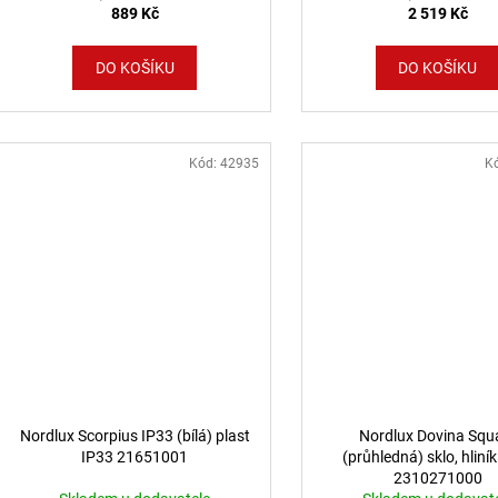
889 Kč
2 519 Kč
DO KOŠÍKU
DO KOŠÍKU
Kód:
42935
K
Nordlux Scorpius IP33 (bílá) plast
Nordlux Dovina Squ
IP33 21651001
(průhledná) sklo, hliní
2310271000