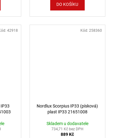
DO KOŠÍKU
Kód:
42918
Kód:
258360
 IP33
Nordlux Scorpius IP33 (písková)
751003
plast IP33 21651008
ele
Skladem u dodavatele
H
734,71 Kč bez DPH
889 Kč