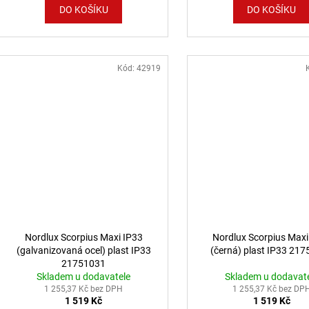
DO KOŠÍKU
DO KOŠÍKU
Kód:
42919
Nordlux Scorpius Maxi IP33
Nordlux Scorpius Maxi
(galvanizovaná ocel) plast IP33
(černá) plast IP33 21
21751031
Skladem u dodavatele
Skladem u dodavat
1 255,37 Kč bez DPH
1 255,37 Kč bez DP
1 519 Kč
1 519 Kč