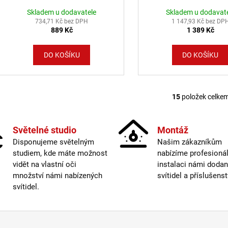
Skladem u dodavatele
Skladem u dodavat
734,71 Kč bez DPH
1 147,93 Kč bez DP
889 Kč
1 389 Kč
DO KOŠÍKU
DO KOŠÍKU
15
položek celke
Ovláda
Světelné studio
Montáž
Disponujeme světelným
Našim zákazníkům
studiem, kde máte možnost
nabízíme profesionál
vidět na vlastní oči
instalaci námi doda
množství námi nabízených
svítidel a příslušenst
svítidel.