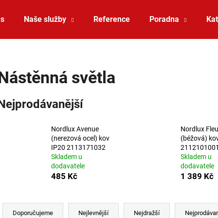
ás
Naše služby
Reference
Poradna
Kat
Co potřebujete najít?
Nástěnná světla
HLEDAT
Nejprodávanější
Nordlux Avenue
Nordlux Fleu
Doporučujeme
(nerezová ocel) kov
(béžová) ko
IP20 2113171032
211210100
Skladem u
Skladem u
dodavatele
dodavatele
485 Kč
1 389 Kč
Řazení produktů
VÝPRODEJ LED2 SPOT B, W ZÁPUSTNÉ
VÝPRODEJ LED2 
Doporučujeme
Nejlevnější
Nejdražší
Nejprodávan