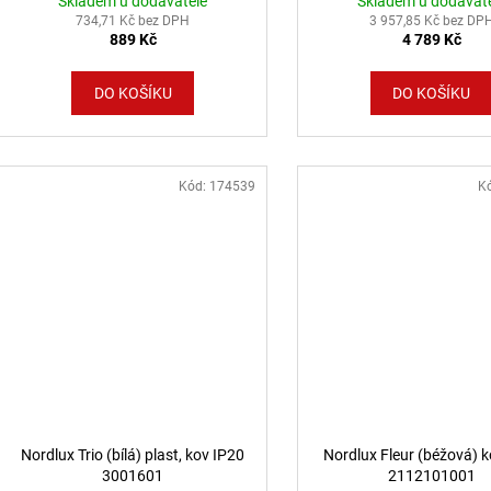
Skladem u dodavatele
Skladem u dodavat
734,71 Kč bez DPH
3 957,85 Kč bez DP
889 Kč
4 789 Kč
DO KOŠÍKU
DO KOŠÍKU
Kód:
174539
K
Nordlux Trio (bílá) plast, kov IP20
Nordlux Fleur (béžová) 
3001601
2112101001