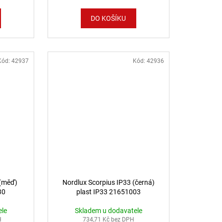
DO KOŠÍKU
Kód:
42937
Kód:
42936
 (měď)
Nordlux Scorpius IP33 (černá)
30
plast IP33 21651003
ele
Skladem u dodavatele
H
734,71 Kč bez DPH