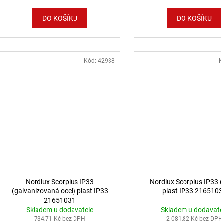
DO KOŠÍKU
DO KOŠÍKU
Kód:
42938
Nordlux Scorpius IP33
Nordlux Scorpius IP33
(galvanizovaná ocel) plast IP33
plast IP33 216510
21651031
Skladem u dodavatele
Skladem u dodavat
734,71 Kč bez DPH
2 081,82 Kč bez DP