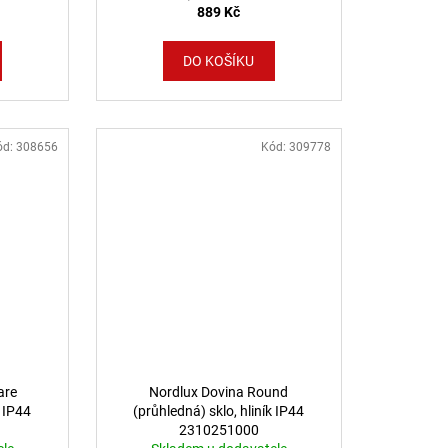
889 Kč
DO KOŠÍKU
ód:
308656
Kód:
309778
are
Nordlux Dovina Round
k IP44
(průhledná) sklo, hliník IP44
2310251000