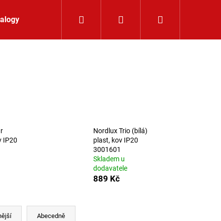
Hledat
Přihlášení
Nákupní koší
alogy
Kontakt
r
Nordlux Trio (bílá)
v IP20
plast, kov IP20
1
3001601
Skladem u
dodavatele
889 Kč
LIŠTOVÉ SVÍTIDLO
ější
Abecedně