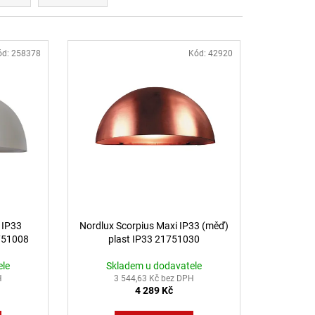
B DALI TW 24W 3000K-
LED2 LIGHTING
ód:
258378
Kód:
42920
 IP33
Nordlux Scorpius Maxi IP33 (měď)
1751008
plast IP33 21751030
ele
Skladem u dodavatele
H
3 544,63 Kč bez DPH
4 289 Kč