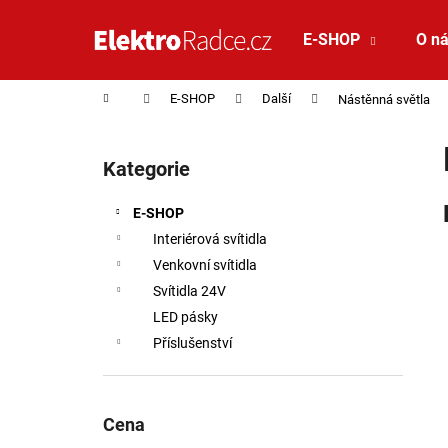
Košík
Přejít na obsah
E-SHOP
O n
Zpět
Zpět
do
do
Domů
E-SHOP
Další
Nástěnná světla
obchodu
obchodu
Postranní panel
Kategorie
Přeskočit kategorie
E-SHOP
Interiérová svítidla
Venkovní svítidla
Svítidla 24V
LED pásky
Příslušenství
Cena
VÝPRODEJ LED2 LIŠTOVÉ SVÍTIDLO