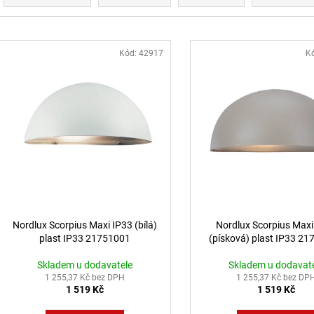
BÍLÉ - LED2 LIGHTING
MAGLINE II 60, 
4000K ČERNÁ - 
1 825 Kč
4 106 Kč
Výpis produktů
Kód:
42917
K
Nordlux Scorpius Maxi IP33 (bílá)
Nordlux Scorpius Maxi
plast IP33 21751001
(písková) plast IP33 2
Skladem u dodavatele
Skladem u dodavat
1 255,37 Kč bez DPH
1 255,37 Kč bez DP
1 519 Kč
1 519 Kč