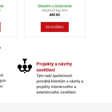
ele
Skladem u dodavatele
H
400,83 Kč bez DPH
485 Kč
DO KOŠÍKU
m
cí prvky výpisu
Projekty a návrhy
osvětlení
ní
Tým naší společnosti
ných
pomáhá klientům s návrhy a
ví.
projekty interiérového a
exteriérového osvětlení.