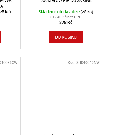
MM WW,
500MM CW PIR DO SKŘÍNĚ
VÁ
(>5 ks)
Skladem u dodavatele
(>5 ks)
312,40 Kč bez DPH
378 Kč
DO KOŠÍKU
I040035CW
Kód:
SLI040040NW