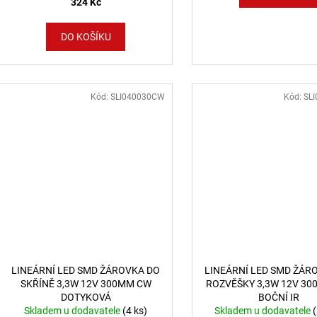
324 Kč
DO KOŠÍKU
Kód:
SLI040030CW
Kód:
SL
LINEÁRNÍ LED SMD ŽÁROVKA DO
LINEÁRNÍ LED SMD ŽÁR
SKŘÍNĚ 3,3W 12V 300MM CW
ROZVĚŠKY 3,3W 12V 3
DOTYKOVÁ
BOČNÍ IR
Skladem u dodavatele
(4 ks)
Skladem u dodavatele