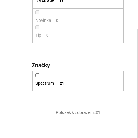
SVÍTIDLO MONO SLIM 40, B 30W 2CCT
Na skladě
19
3000K/4000K ČERNÁ - LED2 LIGHTING
2 632 Kč
Novinka
0
Tip
0
Značky
Spectrum
21
Položek k zobrazení:
21