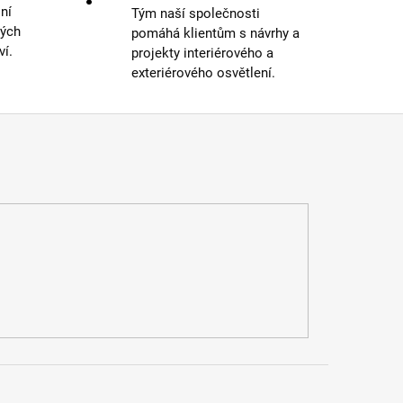
ní
Tým naší společnosti
ných
pomáhá klientům s návrhy a
ví.
projekty interiérového a
exteriérového osvětlení.