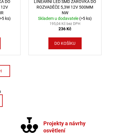
KA DO
LINEÁRNÍ LED SMD ŽÁROVKA DO
 12V
ROZVADĚČE 5,3W 12V 500MM
IR
NW
(>5 ks)
Skladem u dodavatele
(>5 ks)
195,04 Kč bez DPH
236 Kč
DO KOŠÍKU
H
ování
cí prvky výpisu
m
Projekty a návrhy
osvětlení