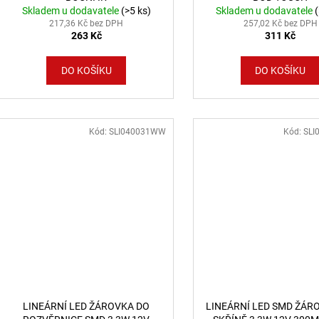
Skladem u dodavatele
(>5 ks)
Skladem u dodavatele
217,36 Kč bez DPH
257,02 Kč bez DPH
263 Kč
311 Kč
DO KOŠÍKU
DO KOŠÍKU
Kód:
SLI040031WW
Kód:
SLI
LINEÁRNÍ LED ŽÁROVKA DO
LINEÁRNÍ LED SMD ŽÁR