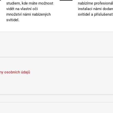
studiem, kde máte možnost
nabízíme profesionál
vidět na vlastní oči
instalaci námi doda
množství námi nabízených
svítidel a příslušenst
svítidel.
y osobních údajů