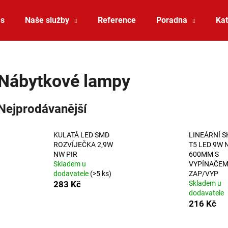
ás
Naše služby
Reference
Poradna
Kat
Co potřebujete najít?
Nábytkové lampy
HLEDAT
Nejprodávanější
KULATÁ LED SMD
LINEÁRNÍ S
Doporučujeme
ROZVÍJEČKA 2,9W
T5 LED 9W 
NW PIR
600MM S
Skladem u
VYPÍNAČE
dodavatele
(>5 ks)
ZAP/VYP
283 Kč
Skladem u
dodavatele
216 Kč
ZÁVĚSNÉ SVÍTIDLO RANDO THIN
SAUNA LED PÁSE