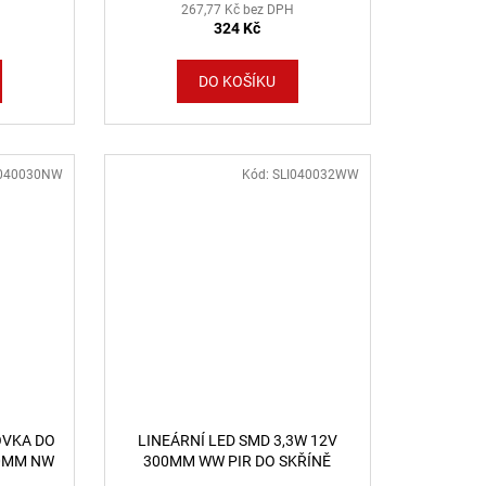
267,77 Kč bez DPH
324 Kč
DO KOŠÍKU
I040030NW
Kód:
SLI040032WW
OVKA DO
LINEÁRNÍ LED SMD 3,3W 12V
00MM NW
300MM WW PIR DO SKŘÍNĚ