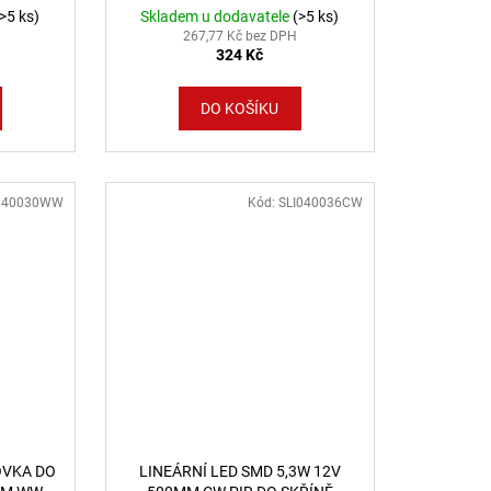
(>5 ks)
Skladem u dodavatele
(>5 ks)
267,77 Kč bez DPH
324 Kč
DO KOŠÍKU
040030WW
Kód:
SLI040036CW
OVKA DO
LINEÁRNÍ LED SMD 5,3W 12V