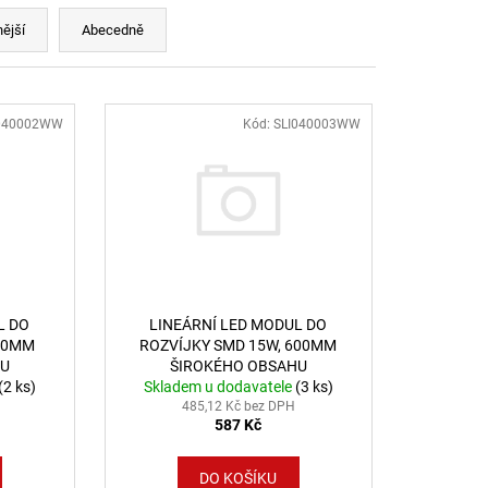
LENÍ
ější
Abecedně
040002WW
Kód:
SLI040003WW
L DO
LINEÁRNÍ LED MODUL DO
300MM
ROZVÍJKY SMD 15W, 600MM
HU
ŠIROKÉHO OBSAHU
(2 ks)
Skladem u dodavatele
(3 ks)
485,12 Kč bez DPH
587 Kč
DO KOŠÍKU