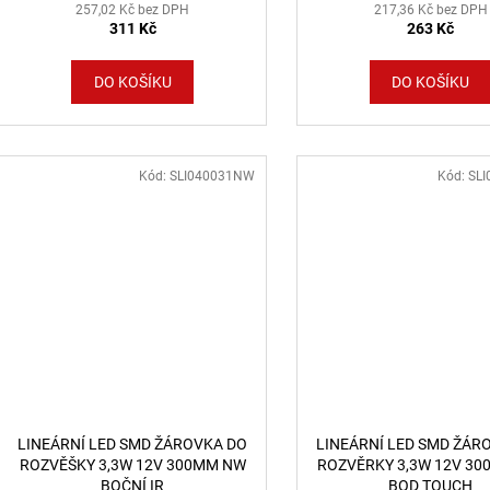
257,02 Kč bez DPH
217,36 Kč bez DPH
311 Kč
263 Kč
DO KOŠÍKU
DO KOŠÍKU
Kód:
SLI040031NW
Kód:
SL
LINEÁRNÍ LED SMD ŽÁROVKA DO
LINEÁRNÍ LED SMD ŽÁR
ROZVĚŠKY 3,3W 12V 300MM NW
ROZVĚRKY 3,3W 12V 3
BOČNÍ IR
BOD TOUCH