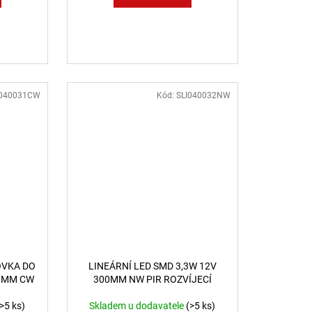
I040031CW
Kód:
SLI040032NW
OVKA DO
LINEÁRNÍ LED SMD 3,3W 12V
00MM CW
300MM NW PIR ROZVÍJECÍ
(>5 ks)
Skladem u dodavatele
(>5 ks)