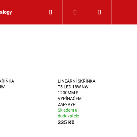
Hledat
Přihlášení
Nákupní koší
alogy
Kontakt
KŘÍŇKA
LINEÁRNÍ SKŘÍŇKA
NW
T5 LED 18W NW
1200MM S
M
VYPÍNAČEM
ZAP/VYP
Skladem u
dodavatele
335 Kč
K 24V RGBW 9,6W IP65