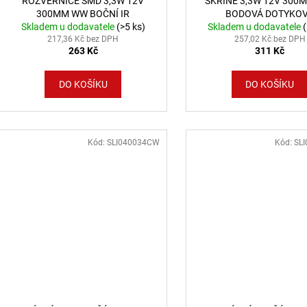
ROZVĚRNICE SMD 3,3W 12V
SKŘÍNĚ 3,3W 12V 300
300MM WW BOČNÍ IR
BODOVÁ DOTYKO
Skladem u dodavatele
(>5 ks)
Skladem u dodavatele
217,36 Kč bez DPH
257,02 Kč bez DPH
263 Kč
311 Kč
DO KOŠÍKU
DO KOŠÍKU
Kód:
SLI040034CW
Kód:
SL