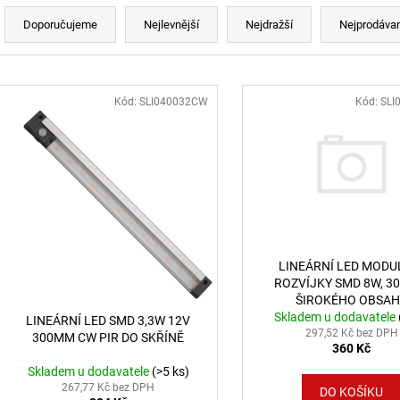
Řazení produktů
BROUŠENÝ STŘÍBRNÝ HLINÍK A AKRYL
BALENÍ: 10M BA
LED 50W 230V 3000K IP20
9 216 Kč
Doporučujeme
Nejlevnější
Nejdražší
Nejprodávan
STMÍVATELNÉ - NOVA LUCE
9 078 Kč
Výpis produktů
Kód:
SLI040032CW
Kód:
SLI
LINEÁRNÍ LED MODU
ROZVÍJKY SMD 8W, 
ŠIROKÉHO OBSA
Skladem u dodavatele
LINEÁRNÍ LED SMD 3,3W 12V
297,52 Kč bez DPH
300MM CW PIR DO SKŘÍNĚ
360 Kč
Skladem u dodavatele
(>5 ks)
267,77 Kč bez DPH
DO KOŠÍKU