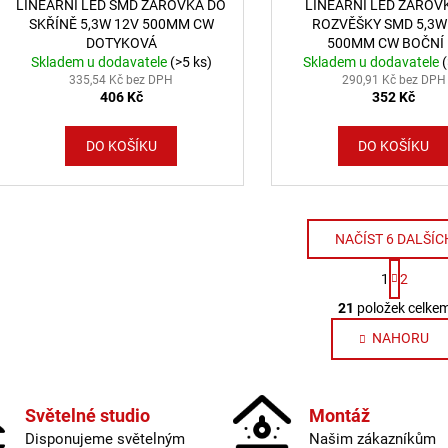
LINEÁRNÍ LED SMD ŽÁROVKA DO
LINEÁRNÍ LED ŽÁROV
SKŘÍNĚ 5,3W 12V 500MM CW
ROZVĚŠKY SMD 5,3W
DOTYKOVÁ
500MM CW BOČNÍ 
Skladem u dodavatele
(>5 ks)
Skladem u dodavatele
335,54 Kč bez DPH
290,91 Kč bez DPH
406 Kč
352 Kč
DO KOŠÍKU
DO KOŠÍKU
NAČÍST 6 DALŠÍC
Stránk
1
2
Ovláda
21
položek celke
NAHORU
Světelné studio
Montáž
Disponujeme světelným
Našim zákazníkům