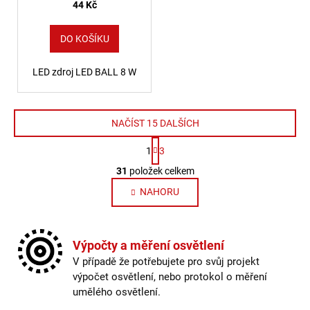
44 Kč
DO KOŠÍKU
LED zdroj LED BALL 8 W
NAČÍST 15 DALŠÍCH
Stránkování
1
3
Ovládací prvky výpisu
31
položek celkem
NAHORU
Výpočty a měření osvětlení
V případě že potřebujete pro svůj projekt
výpočet osvětlení, nebo protokol o měření
umělého osvětlení.