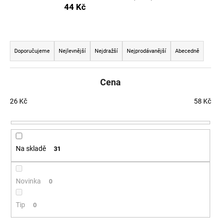
44 Kč
a
j
í
Řazení produktů
t
Doporučujeme
Nejlevnější
Nejdražší
Nejprodávanější
Abecedně
?
Cena
26
Kč
58
Kč
HLEDAT
Na skladě
31
D
o
p
Novinka
0
o
r
Tip
0
u