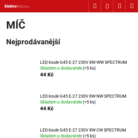
Košík
Přejít na obsah
Hledat
Nákup
M
Přihlášení
Zpět
Zpět
MÍČ
C
Nejprodávanější
o
p
o
LED koule G45 E-27 230V 8W WW SPECTRUM
t
Skladem u dodavatele
(>5 ks)
ř
44 Kč
e
b
u
LED koule G45 E-27 230V 8W NW SPECTRUM
Skladem u dodavatele
(>5 ks)
j
44 Kč
e
t
e
LED koule G45 E-27 230V 8W CW SPECTRUM
Skladem u dodavatele
(>5 ks)
n