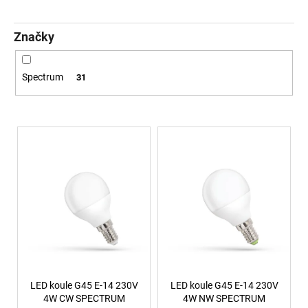
č
u
j
Značky
e
m
e
Spectrum
31
VÝPRODEJ
Výpis produktů
LED2
SPOJKA
MAG
POWER
CONNECTOR,
B
DALI
ČERNÁ
(NÁHRADA
LED2
6523803)
-
LED2
LIGHTING
LED koule G45 E-14 230V
LED koule G45 E-14 230V
4W CW SPECTRUM
4W NW SPECTRUM
386