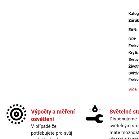
BÍLÉ - LED2 LIGHTING
MAGLINE II 60, 
4000K ČERNÁ - 
1 825 Kč
Kateg
4 106 Kč
Záru
EAN
:
CRI
:
Frekv
Krytí
:
Svítiv
Život
Svítiv
Frekv
Více 
Život
Krytí
:
Výpočty a měření
Světelné st
CRI
:
osvětlení
Disponujeme
Méně
světelným stu
V případě že
máte možnost 
potřebujete pro svůj