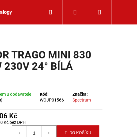
Hledat
Přihlášení
Nákupní koší
alogy
Kontakt
R TRAGO MINI 830
 230V 24° BÍLÁ
em u dodavatele
Kód:
Značka:
s)
WOJP01566
Spectrum
006 Kč
40 Kč bez DPH
 cena:
LIŠTOVÉ SVÍTIDLO
DO KOŠÍKU