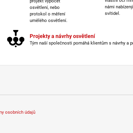
vlastní oči mn
projekt výpočet
námi nabízen
osvětlení, nebo
svítidel.
protokol o měření
umělého osvětlení.
Projekty a návrhy osvětlení
Tým naší společnosti pomáhá klientům s návrhy a pro
y osobních údajů