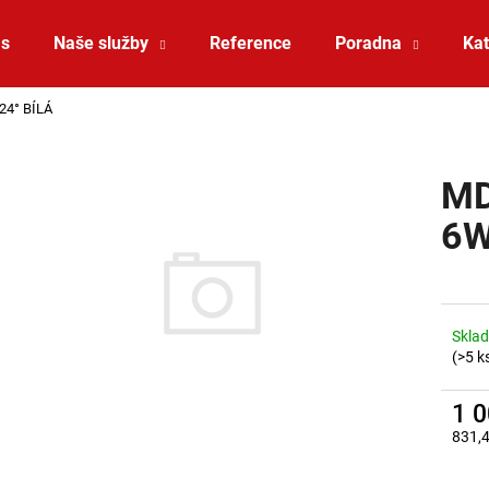
ás
Naše služby
Reference
Poradna
Kat
24° BÍLÁ
Co potřebujete najít?
MD
HLEDAT
6W
Doporučujeme
Sklad
(>5 k
1 
831,
Měrná
VÝPRODEJ LED2 SPOT B, W ZÁPUSTNÉ
VÝPRODEJ LED2 