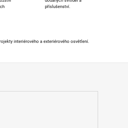
ožství
dodaných svítidel a
ých
příslušenství.
jekty interiérového a exteriérového osvětlení.