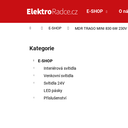
Košík
Přejít na obsah
E-SHOP
O n
Zpět
Zpět
do
do
Domů
E-SHOP
MDR TRAGO MINI 830 6W 230V 
obchodu
obchodu
Postranní panel
Kategorie
Přeskočit kategorie
E-SHOP
Interiérová svítidla
Venkovní svítidla
Svítidla 24V
LED pásky
Příslušenství
VÝPRODEJ LED2 LIŠTOVÉ SVÍTIDLO