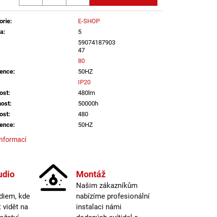
B DALI TW 24W 3000K-
LED2 LIGHTING
orie
:
E-SHOP
ka
:
5
59074187903
47
80
ence
:
50HZ
IP20
ost
:
480lm
nost
:
50000h
ost
:
480
ence
:
50HZ
informací
nost
:
50000.000000
IP20
udio
Montáž
80
Našim zákazníkům
 informací
diem, kde
nabízíme profesionální
vidět na
instalaci námi