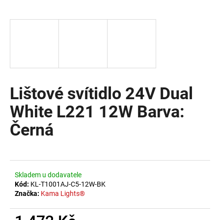
a
j
í
t
?
Lištové svítidlo 24V Dual
White L221 12W Barva:
HLEDAT
Černá
D
o
Skladem u dodavatele
p
Kód:
KL-T1001AJ-C5-12W-BK
o
Značka:
Kama Lights®
r
u