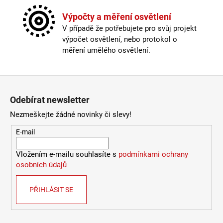
Stmívatelné
:
Ano – pomocí PWM stmívače
2
Výpočty a měření osvětlení
632
Světelný tok
:
471lm / 1029lm / 537lm
Kč
V případě že potřebujete pro svůj projekt
Úhel svitu
:
36°
výpočet osvětlení, nebo protokol o
Barva
:
Černá
měření umělého osvětlení.
Napětí
:
24V DC
Příkon
:
6W / 12W / 6W
Světelný tok
:
471lm / 1029lm / 537lm
Zápatí
Chromatičnost
:
Rozsah (2000K – 6000K)
Úhel svitu
:
36°
Odebírat newsletter
Stmívatelné
:
Ano – pomocí PWM stmívače
Nezmeškejte žádné novinky či slevy!
Index podání barev CRI
:
Ra>90
Materiál těla
:
Hliník + PVC
E-mail
Rozměr
:
221 x 23 x 44mm
Krytí
:
IP20
Vložením e-mailu souhlasíte s
podmínkami ochrany
Certifikace
:
CE, RoHS
osobních údajů
Méně informací
PŘIHLÁSIT SE