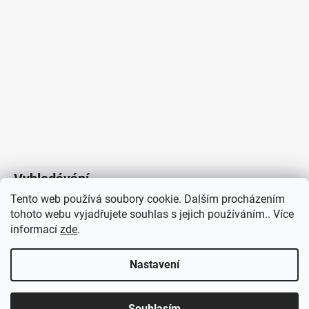
Vyhledávání
Tento web používá soubory cookie. Dalším procházením
tohoto webu vyjadřujete souhlas s jejich používáním.. Více
HLEDAT
informací
zde
.
Nastavení
Copyright 2026
Vytvořil Shoptet
/
Elektroradce.cz
. Všechna
J&K
Souhlasím
práva vyhrazena.
Pro