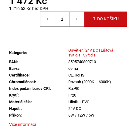
1 472 Kč
č
u
1 216,53 Kč bez DPH
j
Měrná cena:
DO KOŠÍKU
e
m
e
Osvětlení 24V DC | Lištová
VÝPRODEJ
Kategorie
:
svítidla | Svítidla
VZORKU
EAN
:
8595740800710
-
LED2
Barva
:
černá
STROPNÍ
Certifikace
:
CE, RoHS
SVÍTIDLO
Chromatičnost
:
Rozsah (2000K – 6000K)
MONO
SLIM
Index podání barev CRI
:
Ra>90
40,
Krytí
:
IP20
B
Materiál těla
:
Hliník + PVC
30W
2CCT
Napětí
:
24V DC
3000K/4000K
Příkon
:
6W / 12W / 6W
ČERNÁ
-
Více informací
LED2
LIGHTING
Rozměr
:
221 x 23 x 44mm